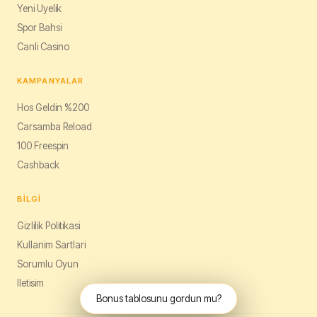
Yeni Uyelik
Spor Bahsi
Canli Casino
KAMPANYALAR
Hos Geldin %200
Carsamba Reload
100 Freespin
Cashback
BILGI
Gizlilik Politikasi
Kullanim Sartlari
Sorumlu Oyun
Iletisim
Bonus tablosunu gordun mu?