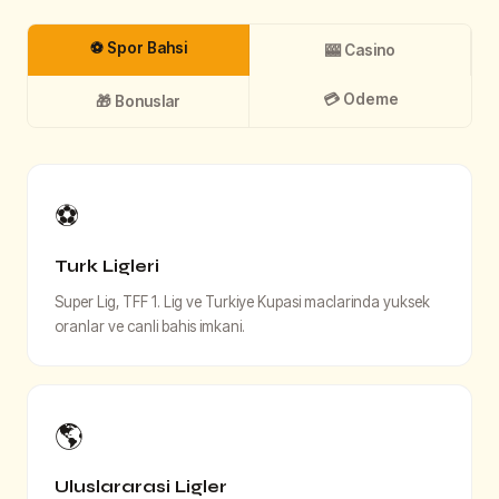
⚽ Spor Bahsi
🎰 Casino
💳 Odeme
🎁 Bonuslar
⚽
Turk Ligleri
Super Lig, TFF 1. Lig ve Turkiye Kupasi maclarinda yuksek
oranlar ve canli bahis imkani.
🌎
Uluslararasi Ligler