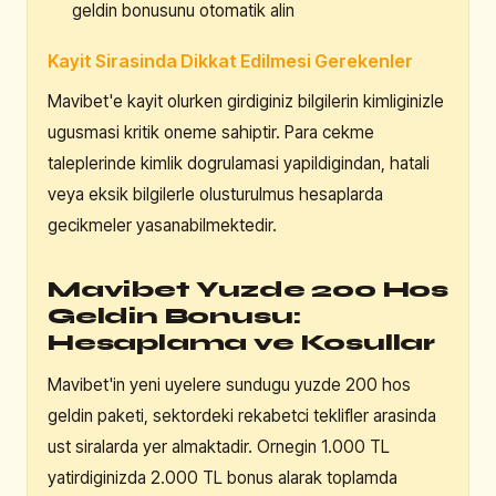
geldin bonusunu otomatik alin
Kayit Sirasinda Dikkat Edilmesi Gerekenler
Mavibet'e kayit olurken girdiginiz bilgilerin kimliginizle
ugusmasi kritik oneme sahiptir. Para cekme
taleplerinde kimlik dogrulamasi yapildigindan, hatali
veya eksik bilgilerle olusturulmus hesaplarda
gecikmeler yasanabilmektedir.
Mavibet Yuzde 200 Hos
Geldin Bonusu:
Hesaplama ve Kosullar
Mavibet'in yeni uyelere sundugu yuzde 200 hos
geldin paketi, sektordeki rekabetci teklifler arasinda
ust siralarda yer almaktadir. Ornegin 1.000 TL
yatirdiginizda 2.000 TL bonus alarak toplamda