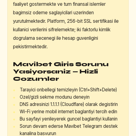
faaliyet gostermekte ve tum finansal islemler
bagimsiz odeme saglayicilari uzerinden
yurutulmektedir. Platform, 256-bit SSL sertifikasi ile
kullanici verilerini sifrelemekte; iki faktorlu kimlik
dogrulama secenegi ile hesap guvenligini
pekistirmektedir.
Mavibet Giris Sorunu
Yasiyorsaniz — Hizli
Cozumler
Tarayici onbellegi temizleyin (Ctrl+Shift+Delete)
Ozel/gizli sekme modunu deneyin
DNS adresinizi 1.1.1.1 (Cloudflare) olarak degistirin
Wi-Fi yerine mobil internet baglantiyi tercih edin
Bu sayfayi yenileyerek guncel baglantiyi kullanin
Sorun devam ederse Mavibet Telegram destek
kanalina basvurun