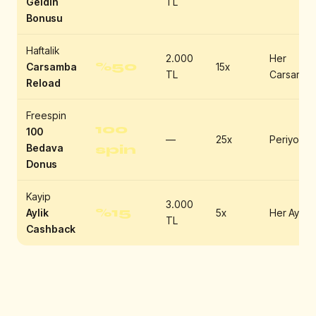
Geldin
TL
Bonusu
Haftalik
2.000
Her
%50
Carsamba
15x
TL
Carsamba
Reload
Freespin
100
100
—
25x
Periyodik
Bedava
spin
Donus
Kayip
3.000
%15
Aylik
5x
Her Ay
TL
Cashback