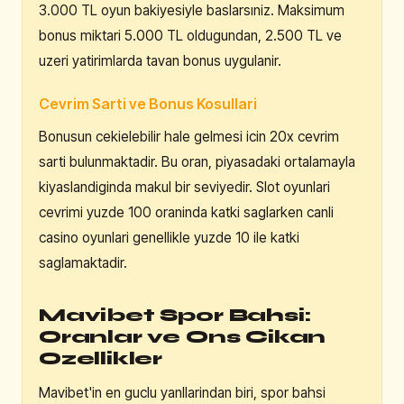
3.000 TL oyun bakiyesiyle baslarsıniz. Maksimum
bonus miktari 5.000 TL oldugundan, 2.500 TL ve
uzeri yatirimlarda tavan bonus uygulanir.
Cevrim Sarti ve Bonus Kosullari
Bonusun cekielebilir hale gelmesi icin 20x cevrim
sarti bulunmaktadir. Bu oran, piyasadaki ortalamayla
kiyaslandiginda makul bir seviyedir. Slot oyunlari
cevrimi yuzde 100 oraninda katki saglarken canli
casino oyunlari genellikle yuzde 10 ile katki
saglamaktadir.
Mavibet Spor Bahsi:
Oranlar ve Ons Cikan
Ozellikler
Mavibet'in en guclu yanllarindan biri, spor bahsi