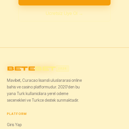
Ucretsiz Uye Ol →
BETE
BET
2026
Mavibet, Curacao lisansli uluslararasi online
bahis ve casino platformudur. 2020'den bu
yana Turk kullanicilara yerel odeme
secenekleri ve Turkce destek sunmaktadir.
PLATFORM
Giris Yap