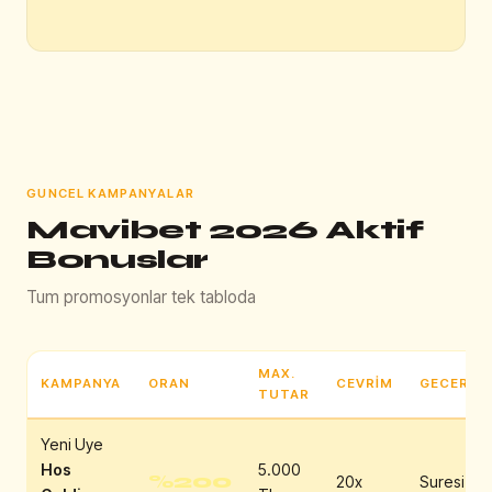
GUNCEL KAMPANYALAR
Mavibet 2026 Aktif
Bonuslar
Tum promosyonlar tek tabloda
MAX.
KAMPANYA
ORAN
CEVRIM
GECERLIL
TUTAR
Yeni Uye
Hos
5.000
%200
20x
Suresiz