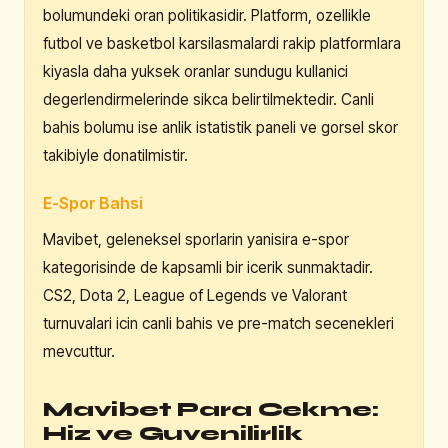
bolumundeki oran politikasidir. Platform, ozellikle
futbol ve basketbol karsilasmalardi rakip platformlara
kiyasla daha yuksek oranlar sundugu kullanici
degerlendirmelerinde sikca belirtilmektedir. Canli
bahis bolumu ise anlik istatistik paneli ve gorsel skor
takibiyle donatilmistir.
E-Spor Bahsi
Mavibet, geleneksel sporlarin yanisira e-spor
kategorisinde de kapsamli bir icerik sunmaktadir.
CS2, Dota 2, League of Legends ve Valorant
turnuvalari icin canli bahis ve pre-match secenekleri
mevcuttur.
Mavibet Para Cekme:
Hiz ve Guvenilirlik