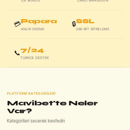
ILK BONUS
CANLI BAHIS/GUN
Papara
SSL
💳
🔒
ANLIK ODEME
256-BIT SIFRELEME
7/24
📞
TURKCE DESTEK
PLATFORM KATEGORILERI
Mavibet'te Neler
Var?
Kategorileri secerek kesfedin