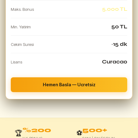
5.000 TL
Maks. Bonus
50 TL
Min. Yatirim
~15 dk
Cekim Suresi
Curacao
Lisans
Hemen Basla — Ucretsiz
%200
500+
🏆
⚽