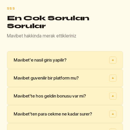
SSS
En Cok Sorulan
Sorular
Mavibet hakkinda merak ettikleriniz
Mavibet'e nasil giris yapilir?
+
Mavibet'e giris yapmak icin bu sayfadaki Giris Yap
Mavibet guvenilir bir platform mu?
+
butonuna tiklayin. Aktif adrese otomatik olarak
yonlendirilirsiniz.
Evet, Mavibet Curacao lisansi kapsaminda faaliyet
Mavibet'te hos geldin bonusu var mi?
+
👍
👎
gostermekte olup 256-bit SSL guvenlik altyapisina
Faydali mi?
sahiptir. Platform, 750.000'den fazla kayitli kullaniciya
Evet. Mavibet, ilk yatirima yuzde 200 bonus
hizmet vermektedir.
Mavibet'ten para cekme ne kadar surer?
+
sunmaktadir. Maksimum bonus 5.000 TL olup cevrim
👍
👎
sarti 20x'tir. Bonus, para yatirma isleminin ardindan
Faydali mi?
Mavibet'te para cekme talepleri hafta ici ortalama 15-30
otomatik tanimlanir.