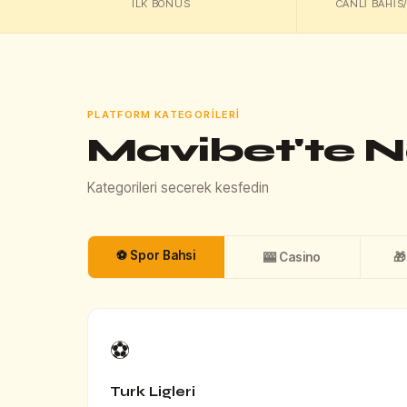
ILK BONUS
CANLI BAHIS
PLATFORM KATEGORILERI
Mavibet'te N
Kategorileri secerek kesfedin
⚽ Spor Bahsi
🎰 Casino
🎁
⚽
Turk Ligleri