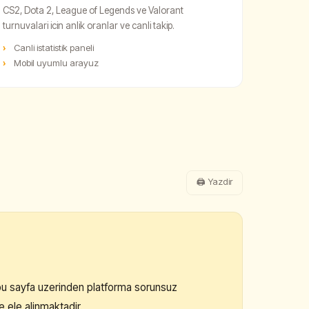
CS2, Dota 2, League of Legends ve Valorant
turnuvalari icin anlik oranlar ve canli takip.
Canli istatistik paneli
Mobil uyumlu arayuz
🖨 Yazdir
ar bu sayfa uzerinden platforma sorunsuz
e ele alinmaktadir.