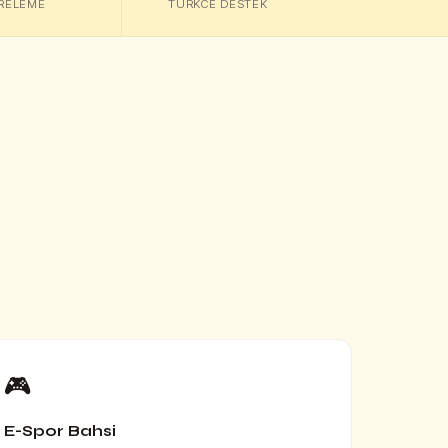
FRELEME
TURKCE DESTEK
🎮
E-Spor Bahsi