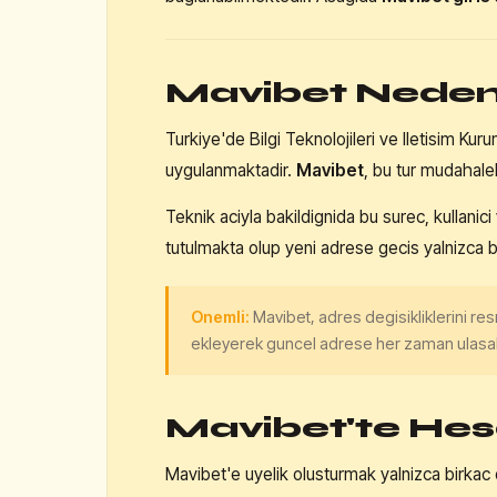
Mavibet Neden 
Turkiye'de Bilgi Teknolojileri ve Iletisim Ku
uygulanmaktadir.
Mavibet
, bu tur mudahalel
Teknik aciyla bakildignida bu surec, kullanici
tutulmakta olup yeni adrese gecis yalnizca 
Onemli:
Mavibet, adres degisikliklerini resm
ekleyerek guncel adrese her zaman ulasabi
Mavibet'te Hes
Mavibet'e uyelik olusturmak yalnizca birkac d