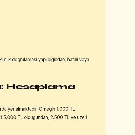
 kimlik dogrulamasi yapildigindan, hatali veya
u: Hesaplama
arda yer almaktadir. Ornegin 1.000 TL
ri 5.000 TL oldugundan, 2.500 TL ve uzeri