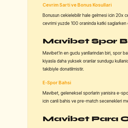
Cevrim Sarti ve Bonus Kosullari
Bonusun cekielebilir hale gelmesi icin 20x ce
cevrimi yuzde 100 oraninda katki saglarken ca
Mavibet Spor Ba
Mavibet'in en guclu yanllarindan biri, spor ba
kiyasla daha yuksek oranlar sundugu kullanici
takibiyle donatilmistir.
E-Spor Bahsi
Mavibet, geleneksel sporlarin yanisira e-sp
icin canli bahis ve pre-match secenekleri m
Mavibet Para Ce