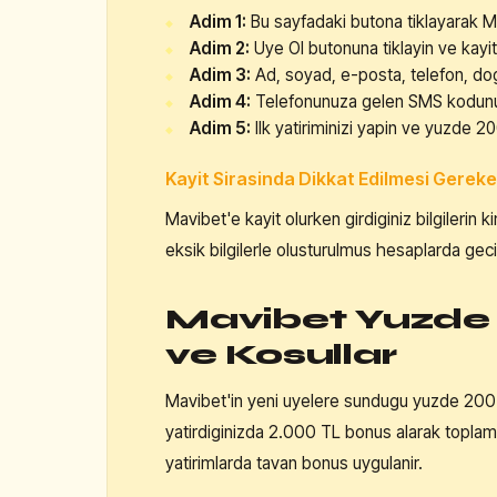
Adim 1:
Bu sayfadaki butona tiklayarak M
Adim 2:
Uye Ol butonuna tiklayin ve kayi
Adim 3:
Ad, soyad, e-posta, telefon, dogum
Adim 4:
Telefonunuza gelen SMS kodunu 
Adim 5:
Ilk yatiriminizi yapin ve yuzde 2
Kayit Sirasinda Dikkat Edilmesi Gereke
Mavibet'e kayit olurken girdiginiz bilgilerin
eksik bilgilerle olusturulmus hesaplarda ge
Mavibet Yuzde
ve Kosullar
Mavibet'in yeni uyelere sundugu yuzde 200 ho
yatirdiginizda 2.000 TL bonus alarak topla
yatirimlarda tavan bonus uygulanir.