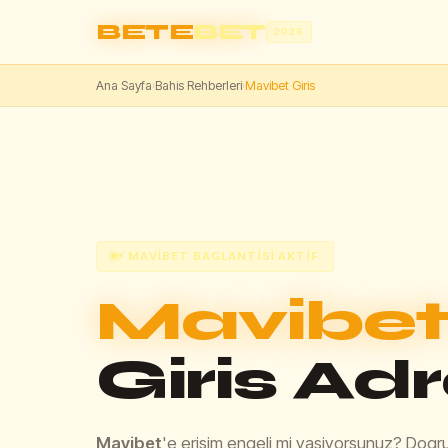
BETE
BET
2026
Ana Sayfa
Bahis Rehberleri
Mavibet Giris
›
›
⚡ MAVIBET BAGLANTISI AKTIF
Mavibe
Giris Ad
Mavibet
'e erisim engeli mi yasiyorsunuz? Dogru