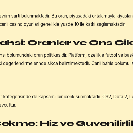
vrim sarti bulunmaktadir. Bu oran, piyasadaki ortalamayla kiyasland
nli casino oyunlari genellikle yuzde 10 ile katki saglamaktadir.
hsi: Oranlar ve Ons Cik
hsi bolumundeki oran politikasidir. Platform, ozellikle futbol ve bas
 degerlendirmelerinde sikca belirtilmektedir. Canli bahis bolumu ise
or kategorisinde de kapsamli bir icerik sunmaktadir. CS2, Dota 2, 
evcuttur.
kme: Hiz ve Guvenilirli