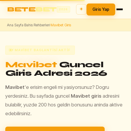
BETE
BET
☀️
Giris Yap
2026
Ana Sayfa
Bahis Rehberleri
Mavibet Giris
›
›
⚡ MAVIBET BAGLANTISI AKTIF
Mavibet
Guncel
Giris Adresi 2026
Mavibet
'e erisim engeli mi yasiyorsunuz? Dogru
yerdesiniz. Bu sayfada guncel
Mavibet giris
adresini
bulabilir, yuzde 200 hos geldin bonusunu aninda aktive
edebilirsiniz.