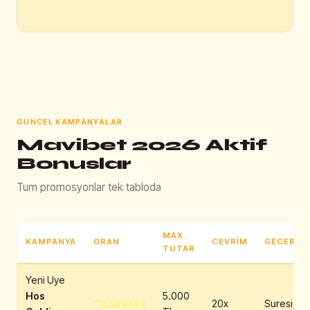
GUNCEL KAMPANYALAR
Mavibet 2026 Aktif
Bonuslar
Tum promosyonlar tek tabloda
MAX.
KAMPANYA
ORAN
CEVRIM
GECERLIL
TUTAR
Yeni Uye
Hos
5.000
%200
20x
Suresiz