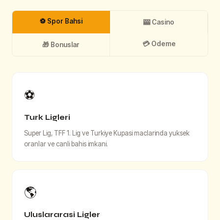
⚽ Spor Bahsi
🎰 Casino
💳 Odeme
🎁 Bonuslar
⚽
Turk Ligleri
Super Lig, TFF 1. Lig ve Turkiye Kupasi maclarinda yuksek
oranlar ve canli bahis imkani.
🌎
Uluslararasi Ligler