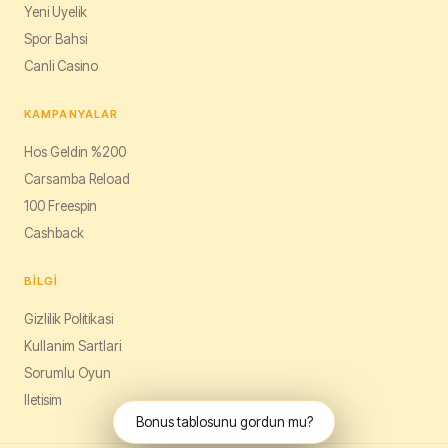
Yeni Uyelik
Spor Bahsi
Canli Casino
KAMPANYALAR
Hos Geldin %200
Carsamba Reload
100 Freespin
Cashback
BILGI
Gizlilik Politikasi
Kullanim Sartlari
Sorumlu Oyun
Iletisim
Bonus tablosunu gordun mu?