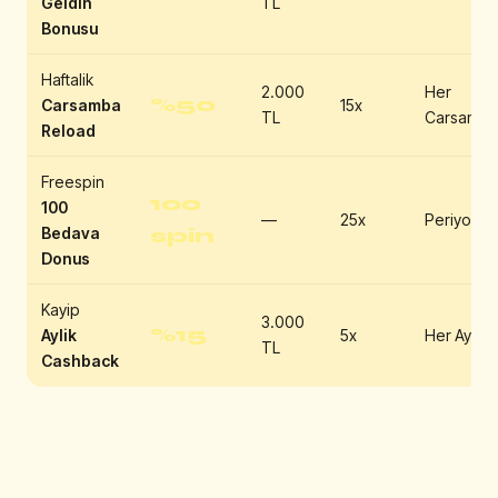
Geldin
TL
Bonusu
Haftalik
2.000
Her
%50
Carsamba
15x
TL
Carsamba
Reload
Freespin
100
100
—
25x
Periyodik
Bedava
spin
Donus
Kayip
3.000
%15
Aylik
5x
Her Ay
TL
Cashback