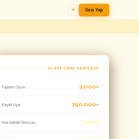
☀️
Giris Yap
PLATFORM VERILERI
3.000+
Toplam Oyun
750.000+
Kayitli Uye
%200
Hos Geldin Bonusu