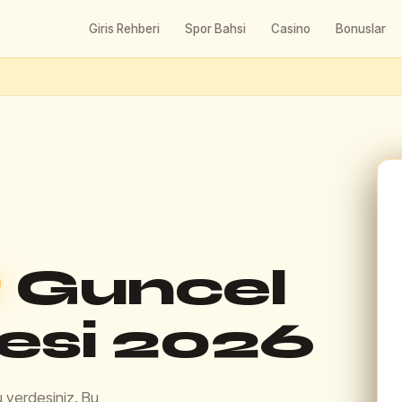
Giris Rehberi
Spor Bahsi
Casino
Bonuslar
t
Guncel
resi 2026
 yerdesiniz. Bu