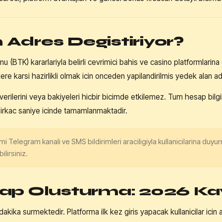
Adres Degistiriyor?
rumu (BTK) kararlariyla belirli cevrimici bahis ve casino platformlar
ere karsi hazirlikli olmak icin onceden yapilandirilmis yedek alan a
 verilerini veya bakiyeleri hicbir bicimde etkilemez. Tum hesap bilg
birkac saniye icinde tamamlanmaktadir.
i Telegram kanali ve SMS bildirimleri araciligiyla kullanicilarina duyur
lirsiniz.
ap Olusturma: 2026 Kay
akika surmektedir. Platforma ilk kez giris yapacak kullanicilar icin 