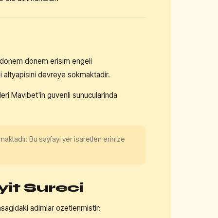
ina donem donem erisim engeli
di altyapisini devreye sokmaktadir.
ileri Mavibet'in guvenli sunucularinda
maktadir. Bu sayfayi yer isaretlen erinize
it Sureci
asagidaki adimlar ozetlenmistir: