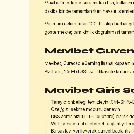
Mavibet'in odeme surecindeki hizi, kullanici 
dakika icinde tamamlanirken havale islemleri
Minimum cekim tutari 100 TL olup herhangi 
gostermekte; tam kimlik dogrulamasi tamaml
Mavibet Guvenlik
Mavibet, Curacao eGaming lisansi kapsaminda
Platform, 256-bit SSL sertifikasi ile kullanic
Mavibet Giris S
Tarayici onbellegi temizleyin (Ctrl+Shift+
Ozel/gizli sekme modunu deneyin
DNS adresinizi 1.1.1.1 (Cloudflare) olarak de
Wi-Fi yerine mobil internet baglantiyi terc
Bu sayfayi yenileyerek guncel baglantiyi k