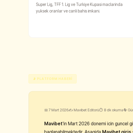
Super Lig, TFF 1. Lig ve Turkiye Kupasi maclarinda
yuksek oranlar ve canli bahis imkani.
📡 PLATFORM HABERI
📅 7 Mart 2026
✍ Mavibet Editorü
⏱ 8 dk okuma
🔄 Gü
Mavibet
'in Mart 2026 donemi icin guncel gir
baglanabilmektedir. Asagida
Mavibet giris