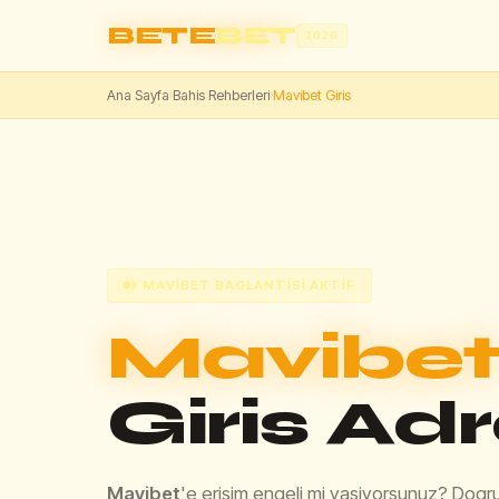
BETE
BET
2026
Ana Sayfa
Bahis Rehberleri
Mavibet Giris
›
›
⚡ MAVIBET BAGLANTISI AKTIF
Mavibe
Giris Ad
Mavibet
'e erisim engeli mi yasiyorsunuz? Dogru