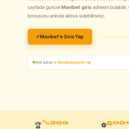
sayfada guncel
Mavibet giris
adresini bulabilir
bonusunu aninda aktive edebilirsiniz.
⚡ Mavibet'e Giris Yap
Ucretsiz Uye
Aktif adres:
tr.Mavibetampv2.vip
%200
500
🏆
⚽