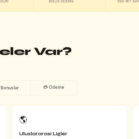
/GUN
ANLIK ODEME
256-BIT SI
eler Var?
💳 Odeme
 Bonuslar
🌎
Uluslararasi Ligler