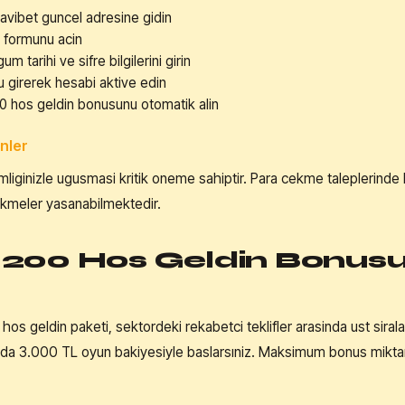
avibet guncel adresine gidin
t formunu acin
 tarihi ve sifre bilgilerini girin
girerek hesabi aktive edin
00 hos geldin bonusunu otomatik alin
nler
 kimliginizle ugusmasi kritik oneme sahiptir. Para cekme taleplerinde
cikmeler yasanabilmektedir.
 200 Hos Geldin Bonus
s geldin paketi, sektordeki rekabetci teklifler arasinda ust siral
mda 3.000 TL oyun bakiyesiyle baslarsıniz. Maksimum bonus mikta