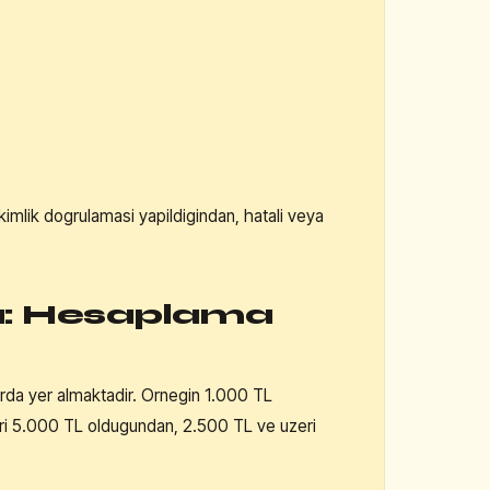
 kimlik dogrulamasi yapildigindan, hatali veya
u: Hesaplama
arda yer almaktadir. Ornegin 1.000 TL
ri 5.000 TL oldugundan, 2.500 TL ve uzeri