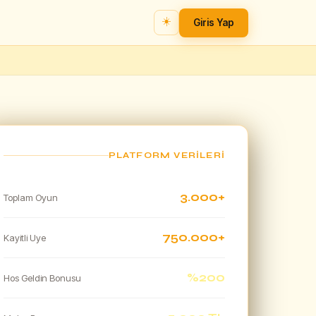
☀️
Giris Yap
PLATFORM VERILERI
3.000+
Toplam Oyun
750.000+
Kayitli Uye
%200
Hos Geldin Bonusu