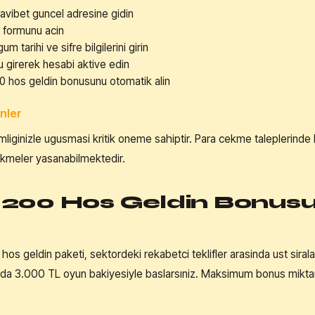
avibet guncel adresine gidin
t formunu acin
 tarihi ve sifre bilgilerini girin
girerek hesabi aktive edin
00 hos geldin bonusunu otomatik alin
nler
 kimliginizle ugusmasi kritik oneme sahiptir. Para cekme taleplerinde
cikmeler yasanabilmektedir.
 200 Hos Geldin Bonus
s geldin paketi, sektordeki rekabetci teklifler arasinda ust siral
mda 3.000 TL oyun bakiyesiyle baslarsıniz. Maksimum bonus mikta