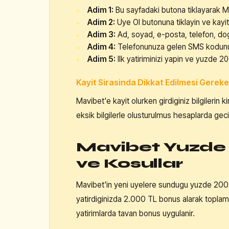
Adim 1:
Bu sayfadaki butona tiklayarak M
Adim 2:
Uye Ol butonuna tiklayin ve kayi
Adim 3:
Ad, soyad, e-posta, telefon, dogum
Adim 4:
Telefonunuza gelen SMS kodunu 
Adim 5:
Ilk yatiriminizi yapin ve yuzde 2
Kayit Sirasinda Dikkat Edilmesi Gereke
Mavibet'e kayit olurken girdiginiz bilgilerin
eksik bilgilerle olusturulmus hesaplarda ge
Mavibet Yuzde
ve Kosullar
Mavibet'in yeni uyelere sundugu yuzde 200 ho
yatirdiginizda 2.000 TL bonus alarak topla
yatirimlarda tavan bonus uygulanir.