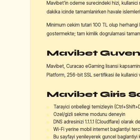
Mavibet'in odeme surecindeki hizi, kullanici 
dakika icinde tamamlanirken havale islemleri
Minimum cekim tutari 100 TL olup herhangi 
gostermekte; tam kimlik dogrulamasi tamaml
Mavibet Guvenlik
Mavibet, Curacao eGaming lisansi kapsaminda
Platform, 256-bit SSL sertifikasi ile kullanic
Mavibet Giris S
Tarayici onbellegi temizleyin (Ctrl+Shift+
Ozel/gizli sekme modunu deneyin
DNS adresinizi 1.1.1.1 (Cloudflare) olarak de
Wi-Fi yerine mobil internet baglantiyi terc
Bu sayfayi yenileyerek guncel baglantiyi k