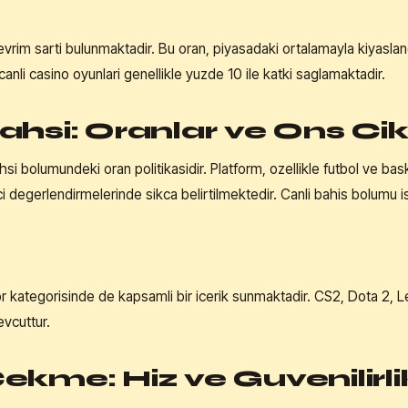
vrim sarti bulunmaktadir. Bu oran, piyasadaki ortalamayla kiyasland
nli casino oyunlari genellikle yuzde 10 ile katki saglamaktadir.
hsi: Oranlar ve Ons Cik
hsi bolumundeki oran politikasidir. Platform, ozellikle futbol ve bas
 degerlendirmelerinde sikca belirtilmektedir. Canli bahis bolumu ise
or kategorisinde de kapsamli bir icerik sunmaktadir. CS2, Dota 2, 
evcuttur.
kme: Hiz ve Guvenilirli