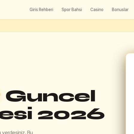
Giris Rehberi
Spor Bahsi
Casino
Bonuslar
t
Guncel
resi 2026
 yerdesiniz. Bu