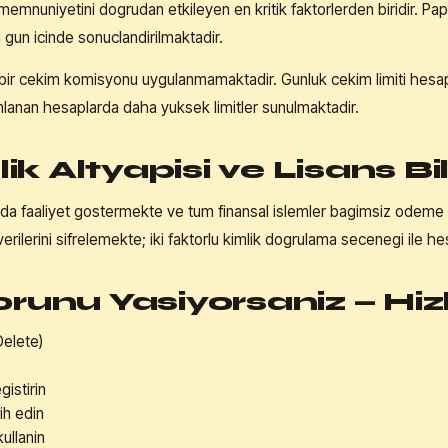
memnuniyetini dogrudan etkileyen en kritik faktorlerden biridir. Pa
 gun icinde sonuclandirilmaktadir.
bir cekim komisyonu uygulanmamaktadir. Gunluk cekim limiti hesap 
anan hesaplarda daha yuksek limitler sunulmaktadir.
 Altyapisi ve Lisans Bilg
 faaliyet gostermekte ve tum finansal islemler bagimsiz odeme sa
i verilerini sifrelemekte; iki faktorlu kimlik dogrulama secenegi ile h
orunu Yasiyorsaniz — Hiz
Delete)
gistirin
ih edin
ullanin