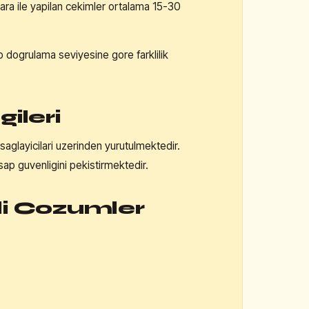
para ile yapilan cekimler ortalama 15-30
dogrulama seviyesine gore farklilik
ileri
glayicilari uzerinden yurutulmektedir.
esap guvenligini pekistirmektedir.
li Cozumler