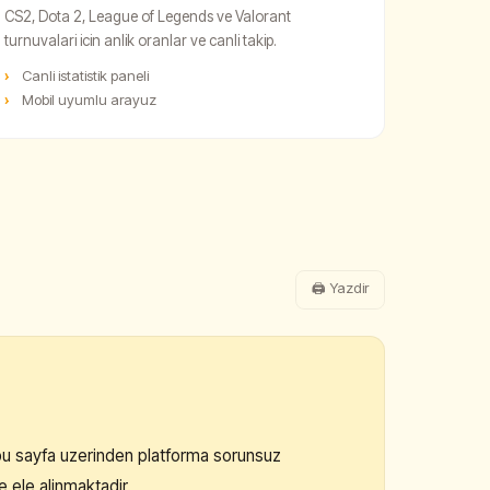
CS2, Dota 2, League of Legends ve Valorant
turnuvalari icin anlik oranlar ve canli takip.
Canli istatistik paneli
Mobil uyumlu arayuz
🖨 Yazdir
ar bu sayfa uzerinden platforma sorunsuz
e ele alinmaktadir.