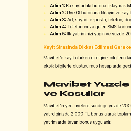
Adim 1:
Bu sayfadaki butona tiklayarak M
Adim 2:
Uye Ol butonuna tiklayin ve kayi
Adim 3:
Ad, soyad, e-posta, telefon, dogum
Adim 4:
Telefonunuza gelen SMS kodunu 
Adim 5:
Ilk yatiriminizi yapin ve yuzde 2
Kayit Sirasinda Dikkat Edilmesi Gereke
Mavibet'e kayit olurken girdiginiz bilgilerin
eksik bilgilerle olusturulmus hesaplarda ge
Mavibet Yuzde
ve Kosullar
Mavibet'in yeni uyelere sundugu yuzde 200 ho
yatirdiginizda 2.000 TL bonus alarak topla
yatirimlarda tavan bonus uygulanir.