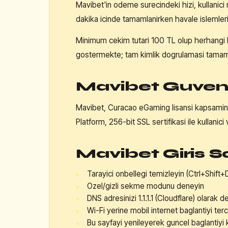
Mavibet'in odeme surecindeki hizi, kullanici 
dakika icinde tamamlanirken havale islemleri
Minimum cekim tutari 100 TL olup herhangi 
gostermekte; tam kimlik dogrulamasi tamaml
Mavibet Guvenlik
Mavibet, Curacao eGaming lisansi kapsaminda
Platform, 256-bit SSL sertifikasi ile kullanic
Mavibet Giris S
Tarayici onbellegi temizleyin (Ctrl+Shift+
Ozel/gizli sekme modunu deneyin
DNS adresinizi 1.1.1.1 (Cloudflare) olarak de
Wi-Fi yerine mobil internet baglantiyi terc
Bu sayfayi yenileyerek guncel baglantiyi k