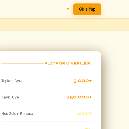
☀️
Giris Yap
PLATFORM VERILERI
3.000+
Toplam Oyun
750.000+
Kayitli Uye
%200
Hos Geldin Bonusu