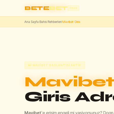
BETE
BET
2026
Ana Sayfa
Bahis Rehberleri
Mavibet Giris
›
›
⚡ MAVIBET BAGLANTISI AKTIF
Mavibe
Giris Ad
Mavibet
'e erisim engeli mi yasiyorsunuz? Dogru