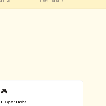
FRELEME
TURKCE DESTEK
🎮
E-Spor Bahsi