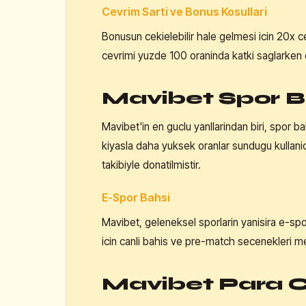
Cevrim Sarti ve Bonus Kosullari
Bonusun cekielebilir hale gelmesi icin 20x ce
cevrimi yuzde 100 oraninda katki saglarken ca
Mavibet Spor Ba
Mavibet'in en guclu yanllarindan biri, spor ba
kiyasla daha yuksek oranlar sundugu kullanici
takibiyle donatilmistir.
E-Spor Bahsi
Mavibet, geleneksel sporlarin yanisira e-sp
icin canli bahis ve pre-match secenekleri m
Mavibet Para Ce