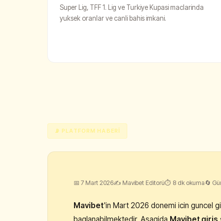
Super Lig, TFF 1. Lig ve Turkiye Kupasi maclarinda
yuksek oranlar ve canli bahis imkani.
📡 PLATFORM HABERI
📅 7 Mart 2026
✍ Mavibet Editorü
⏱ 8 dk okuma
🔄 Gü
Mavibet
'in Mart 2026 donemi icin guncel gir
baglanabilmektedir. Asagida
Mavibet giris