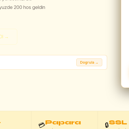
, yuzde 200 hos geldin
 Ol →
Dogrula →
+
Papara
SSL
💳
🔒