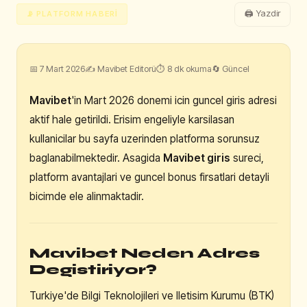
🖨 Yazdir
📡 PLATFORM HABERI
📅 7 Mart 2026
✍ Mavibet Editorü
⏱ 8 dk okuma
🔄 Güncel
Mavibet
'in Mart 2026 donemi icin guncel giris adresi
aktif hale getirildi. Erisim engeliyle karsilasan
kullanicilar bu sayfa uzerinden platforma sorunsuz
baglanabilmektedir. Asagida
Mavibet giris
sureci,
platform avantajlari ve guncel bonus firsatlari detayli
bicimde ele alinmaktadir.
Mavibet Neden Adres
Degistiriyor?
Turkiye'de Bilgi Teknolojileri ve Iletisim Kurumu (BTK)