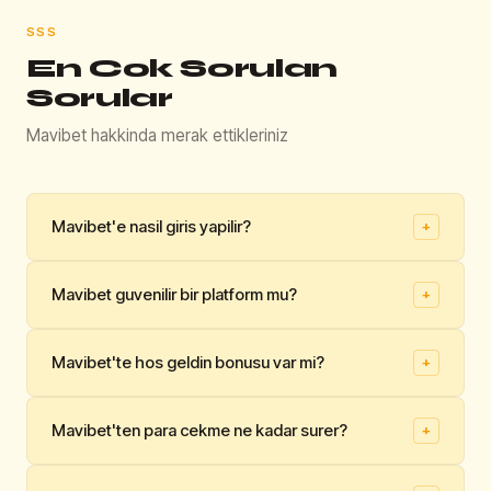
SSS
En Cok Sorulan
Sorular
Mavibet hakkinda merak ettikleriniz
Mavibet'e nasil giris yapilir?
+
Mavibet'e giris yapmak icin bu sayfadaki Giris Yap
Mavibet guvenilir bir platform mu?
+
butonuna tiklayin. Aktif adrese otomatik olarak
yonlendirilirsiniz.
Evet, Mavibet Curacao lisansi kapsaminda faaliyet
Mavibet'te hos geldin bonusu var mi?
+
👍
👎
gostermekte olup 256-bit SSL guvenlik altyapisina
Faydali mi?
sahiptir. Platform, 750.000'den fazla kayitli kullaniciya
Evet. Mavibet, ilk yatirima yuzde 200 bonus
hizmet vermektedir.
Mavibet'ten para cekme ne kadar surer?
+
sunmaktadir. Maksimum bonus 5.000 TL olup cevrim
👍
👎
sarti 20x'tir. Bonus, para yatirma isleminin ardindan
Faydali mi?
Mavibet'te para cekme talepleri hafta ici ortalama 15-30
otomatik tanimlanir.