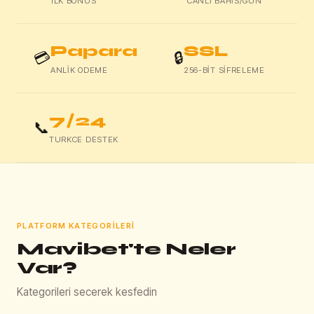
ILK BONUS
CANLI BAHIS/GUN
Papara
SSL
💳
🔒
ANLIK ODEME
256-BIT SIFRELEME
7/24
📞
TURKCE DESTEK
PLATFORM KATEGORILERI
Mavibet'te Neler
Var?
Kategorileri secerek kesfedin