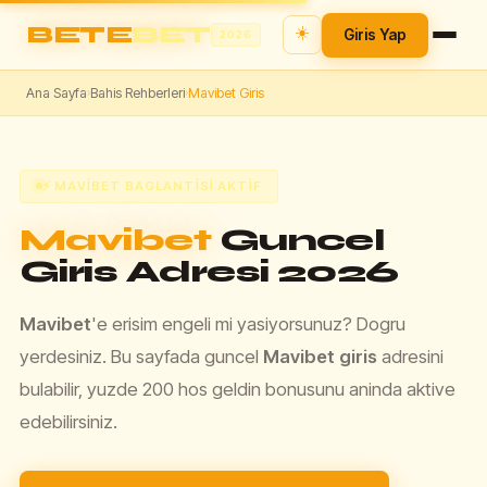
BETE
BET
☀️
Giris Yap
2026
Ana Sayfa
Bahis Rehberleri
Mavibet Giris
›
›
⚡ MAVIBET BAGLANTISI AKTIF
Mavibet
Guncel
Giris Adresi 2026
Mavibet
'e erisim engeli mi yasiyorsunuz? Dogru
yerdesiniz. Bu sayfada guncel
Mavibet giris
adresini
bulabilir, yuzde 200 hos geldin bonusunu aninda aktive
edebilirsiniz.