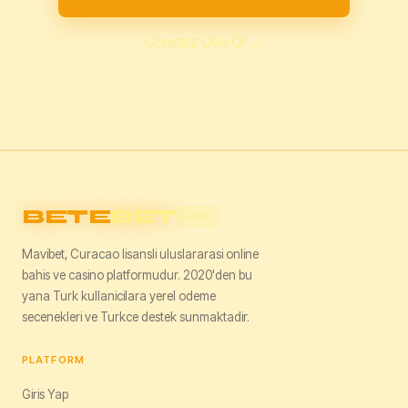
Ucretsiz Uye Ol →
BETE
BET
2026
Mavibet, Curacao lisansli uluslararasi online
bahis ve casino platformudur. 2020'den bu
yana Turk kullanicilara yerel odeme
secenekleri ve Turkce destek sunmaktadir.
PLATFORM
Giris Yap