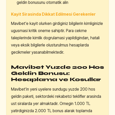
geldin bonusunu otomatik alin
Kayit Sirasinda Dikkat Edilmesi Gerekenler
Mavibet'e kayit olurken girdiginiz bilgilerin kimliginizle
ugusmasi kritik oneme sahiptir. Para cekme
taleplerinde kimlik dogrulamasi yapildigindan, hatali
veya eksik bilgilerle olusturulmus hesaplarda
gecikmeler yasanabilmektedir.
Mavibet Yuzde 200 Hos
Geldin Bonusu:
Hesaplama ve Kosullar
Mavibet'in yeni uyelere sundugu yuzde 200 hos
geldin paketi, sektordeki rekabetci teklifler arasinda
ust siralarda yer almaktadir. Ornegin 1.000 TL
yatirdiginizda 2.000 TL bonus alarak toplamda