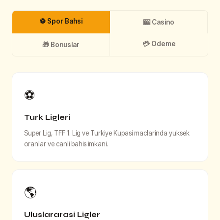
⚽ Spor Bahsi
🎰 Casino
💳 Odeme
🎁 Bonuslar
⚽
Turk Ligleri
Super Lig, TFF 1. Lig ve Turkiye Kupasi maclarinda yuksek
oranlar ve canli bahis imkani.
🌎
Uluslararasi Ligler