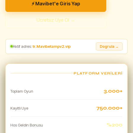
⚡ Mavibet'e Giris Yap
Ucretsiz Uye Ol →
Aktif adres:
tr.Mavibetampv2.vip
Dogrula →
PLATFORM VERILERI
3.000+
Toplam Oyun
750.000+
Kayitli Uye
%200
Hos Geldin Bonusu