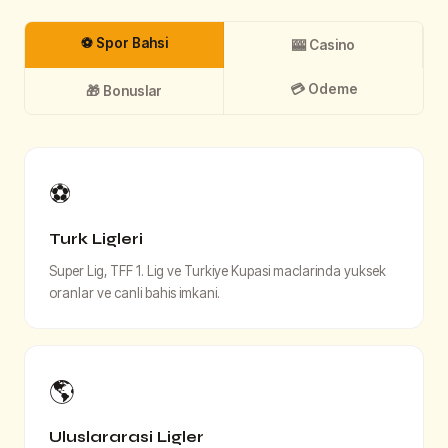
⚽ Spor Bahsi
🎰 Casino
💳 Odeme
🎁 Bonuslar
⚽
Turk Ligleri
Super Lig, TFF 1. Lig ve Turkiye Kupasi maclarinda yuksek
oranlar ve canli bahis imkani.
🌎
Uluslararasi Ligler