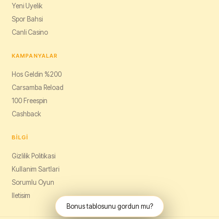
Yeni Uyelik
Spor Bahsi
Canli Casino
KAMPANYALAR
Hos Geldin %200
Carsamba Reload
100 Freespin
Cashback
BILGI
Gizlilik Politikasi
Kullanim Sartlari
Sorumlu Oyun
Iletisim
Bonus tablosunu gordun mu?