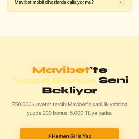
Mavibet mobil cihazlarda calisiyor mu?
+
dakika icinde isleme alinmaktadir. Papara ve kripto
👍
👎
para yontemleri en hizli cekim secenekleridir.
Faydali mi?
Evet, Mavibet iOS ve Android tarayicilarinda tam uyumlu
👍
👎
calismaktadir. Android kullanicilari icin ayrica APK
Faydali mi?
dosyasi da sunulmaktadir.
👍
👎
Faydali mi?
Mavibet
'te
%200 Bonus
Seni
Bekliyor
750.000+ uyenin tercihi Mavibet'e katil. Ilk yatirima
yuzde 200 bonus, 5.000 TL'ye kadar.
⚡ Hemen Giris Yap