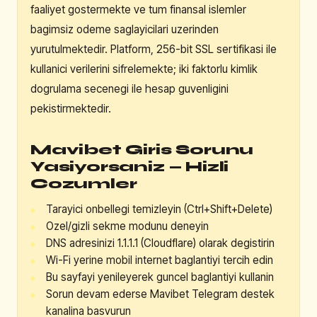
faaliyet gostermekte ve tum finansal islemler
bagimsiz odeme saglayicilari uzerinden
yurutulmektedir. Platform, 256-bit SSL sertifikasi ile
kullanici verilerini sifrelemekte; iki faktorlu kimlik
dogrulama secenegi ile hesap guvenligini
pekistirmektedir.
Mavibet Giris Sorunu
Yasiyorsaniz — Hizli
Cozumler
Tarayici onbellegi temizleyin (Ctrl+Shift+Delete)
Ozel/gizli sekme modunu deneyin
DNS adresinizi 1.1.1.1 (Cloudflare) olarak degistirin
Wi-Fi yerine mobil internet baglantiyi tercih edin
Bu sayfayi yenileyerek guncel baglantiyi kullanin
Sorun devam ederse Mavibet Telegram destek
kanalina basvurun