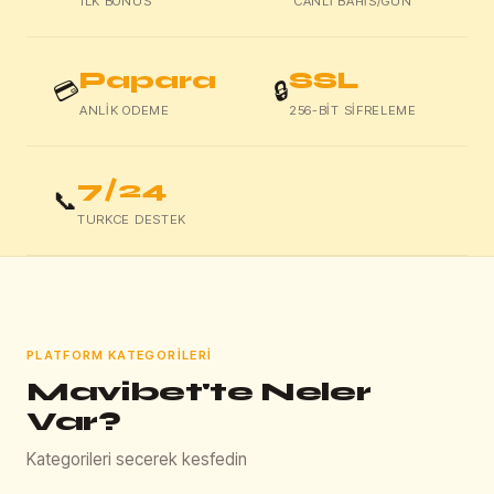
ILK BONUS
CANLI BAHIS/GUN
Papara
SSL
💳
🔒
ANLIK ODEME
256-BIT SIFRELEME
7/24
📞
TURKCE DESTEK
PLATFORM KATEGORILERI
Mavibet'te Neler
Var?
Kategorileri secerek kesfedin