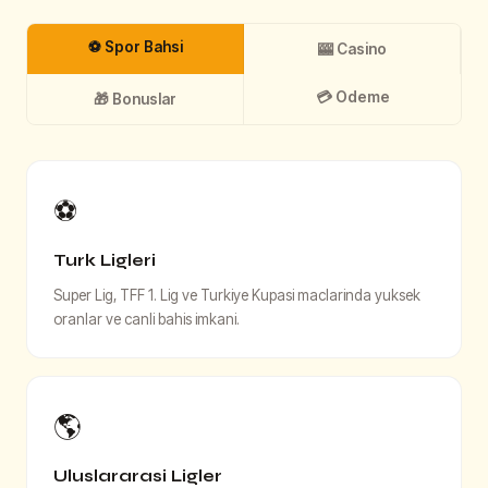
⚽ Spor Bahsi
🎰 Casino
💳 Odeme
🎁 Bonuslar
⚽
Turk Ligleri
Super Lig, TFF 1. Lig ve Turkiye Kupasi maclarinda yuksek
oranlar ve canli bahis imkani.
🌎
Uluslararasi Ligler