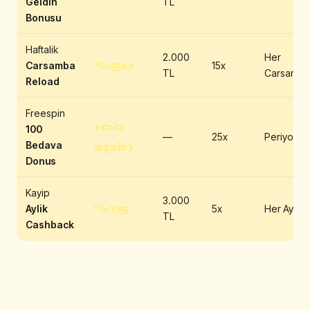
Geldin
TL
Bonusu
Haftalik
2.000
Her
%50
Carsamba
15x
TL
Carsamba
Reload
Freespin
100
100
—
25x
Periyodik
Bedava
spin
Donus
Kayip
3.000
%15
Aylik
5x
Her Ay
TL
Cashback