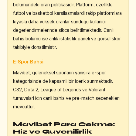
bolumundeki oran politikasidir. Platform, ozellikle
futbol ve basketbol karsilasmalardi rakip platformlara
kiyasla daha yuksek oranlar sundugu kullanici
degerlendirmelerinde sikca belirtilmektedir. Canli
bahis bolumu ise anlik istatistik paneli ve gorsel skor
takibiyle donatilmistir.
E-Spor Bahsi
Mavibet, geleneksel sporlarin yanisira e-spor
kategorisinde de kapsamli bir icerik sunmaktadir.
CS2, Dota 2, League of Legends ve Valorant
turnuvalari icin canli bahis ve pre-match secenekleri
mevcuttur.
Mavibet Para Cekme:
Hiz ve Guvenilirlik