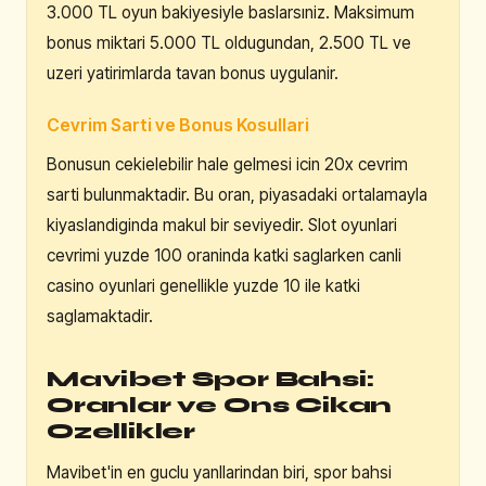
3.000 TL oyun bakiyesiyle baslarsıniz. Maksimum
bonus miktari 5.000 TL oldugundan, 2.500 TL ve
uzeri yatirimlarda tavan bonus uygulanir.
Cevrim Sarti ve Bonus Kosullari
Bonusun cekielebilir hale gelmesi icin 20x cevrim
sarti bulunmaktadir. Bu oran, piyasadaki ortalamayla
kiyaslandiginda makul bir seviyedir. Slot oyunlari
cevrimi yuzde 100 oraninda katki saglarken canli
casino oyunlari genellikle yuzde 10 ile katki
saglamaktadir.
Mavibet Spor Bahsi:
Oranlar ve Ons Cikan
Ozellikler
Mavibet'in en guclu yanllarindan biri, spor bahsi