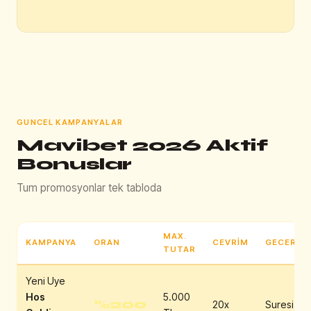
GUNCEL KAMPANYALAR
Mavibet 2026 Aktif
Bonuslar
Tum promosyonlar tek tabloda
MAX.
KAMPANYA
ORAN
CEVRIM
GECERLIL
TUTAR
Yeni Uye
Hos
5.000
%200
20x
Suresiz