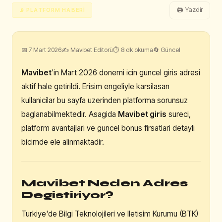
🖨 Yazdir
📡 PLATFORM HABERI
📅 7 Mart 2026
✍ Mavibet Editorü
⏱ 8 dk okuma
🔄 Güncel
Mavibet
'in Mart 2026 donemi icin guncel giris adresi
aktif hale getirildi. Erisim engeliyle karsilasan
kullanicilar bu sayfa uzerinden platforma sorunsuz
baglanabilmektedir. Asagida
Mavibet giris
sureci,
platform avantajlari ve guncel bonus firsatlari detayli
bicimde ele alinmaktadir.
Mavibet Neden Adres
Degistiriyor?
Turkiye'de Bilgi Teknolojileri ve Iletisim Kurumu (BTK)