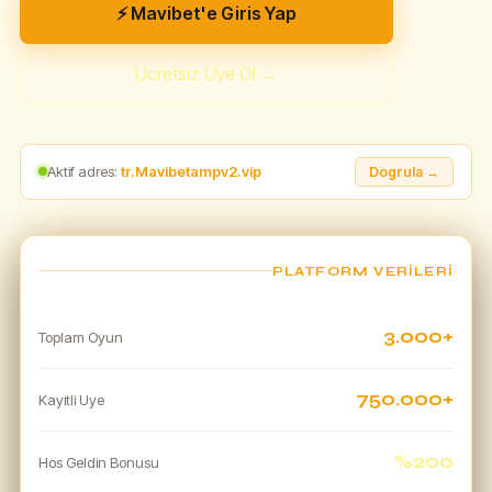
⚡ Mavibet'e Giris Yap
Ucretsiz Uye Ol →
Aktif adres:
tr.Mavibetampv2.vip
Dogrula →
PLATFORM VERILERI
3.000+
Toplam Oyun
750.000+
Kayitli Uye
%200
Hos Geldin Bonusu