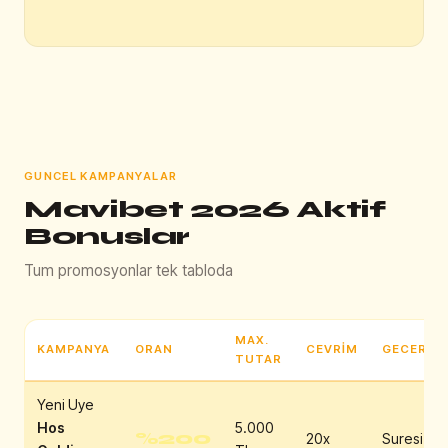
GUNCEL KAMPANYALAR
Mavibet 2026 Aktif
Bonuslar
Tum promosyonlar tek tabloda
MAX.
KAMPANYA
ORAN
CEVRIM
GECERLIL
TUTAR
Yeni Uye
Hos
5.000
%200
20x
Suresiz