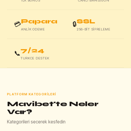
ILK BONUS
CANLI BAHIS/GUN
Papara
SSL
💳
🔒
ANLIK ODEME
256-BIT SIFRELEME
7/24
📞
TURKCE DESTEK
PLATFORM KATEGORILERI
Mavibet'te Neler
Var?
Kategorileri secerek kesfedin