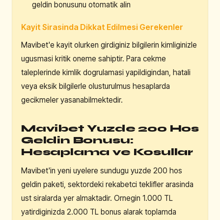
geldin bonusunu otomatik alin
Kayit Sirasinda Dikkat Edilmesi Gerekenler
Mavibet'e kayit olurken girdiginiz bilgilerin kimliginizle
ugusmasi kritik oneme sahiptir. Para cekme
taleplerinde kimlik dogrulamasi yapildigindan, hatali
veya eksik bilgilerle olusturulmus hesaplarda
gecikmeler yasanabilmektedir.
Mavibet Yuzde 200 Hos
Geldin Bonusu:
Hesaplama ve Kosullar
Mavibet'in yeni uyelere sundugu yuzde 200 hos
geldin paketi, sektordeki rekabetci teklifler arasinda
ust siralarda yer almaktadir. Ornegin 1.000 TL
yatirdiginizda 2.000 TL bonus alarak toplamda