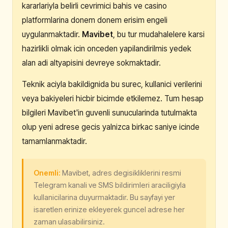
kararlariyla belirli cevrimici bahis ve casino
platformlarina donem donem erisim engeli
uygulanmaktadir.
Mavibet
, bu tur mudahalelere karsi
hazirlikli olmak icin onceden yapilandirilmis yedek
alan adi altyapisini devreye sokmaktadir.
Teknik aciyla bakildignida bu surec, kullanici verilerini
veya bakiyeleri hicbir bicimde etkilemez. Tum hesap
bilgileri Mavibet'in guvenli sunucularinda tutulmakta
olup yeni adrese gecis yalnizca birkac saniye icinde
tamamlanmaktadir.
Onemli:
Mavibet, adres degisikliklerini resmi
Telegram kanali ve SMS bildirimleri araciligiyla
kullanicilarina duyurmaktadir. Bu sayfayi yer
isaretlen erinize ekleyerek guncel adrese her
zaman ulasabilirsiniz.