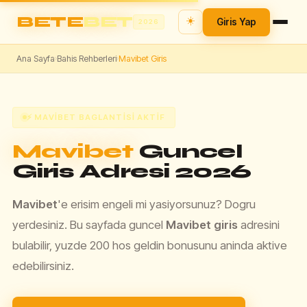
BETE
BET
☀️
Giris Yap
2026
Ana Sayfa
Bahis Rehberleri
Mavibet Giris
›
›
⚡ MAVIBET BAGLANTISI AKTIF
Mavibet
Guncel
Giris Adresi 2026
Mavibet
'e erisim engeli mi yasiyorsunuz? Dogru
yerdesiniz. Bu sayfada guncel
Mavibet giris
adresini
bulabilir, yuzde 200 hos geldin bonusunu aninda aktive
edebilirsiniz.