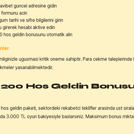
avibet guncel adresine gidin
t formunu acin
 tarihi ve sifre bilgilerini girin
girerek hesabi aktive edin
00 hos geldin bonusunu otomatik alin
nler
 kimliginizle ugusmasi kritik oneme sahiptir. Para cekme taleplerinde
cikmeler yasanabilmektedir.
 200 Hos Geldin Bonus
s geldin paketi, sektordeki rekabetci teklifler arasinda ust siral
mda 3.000 TL oyun bakiyesiyle baslarsıniz. Maksimum bonus mikta