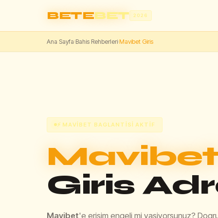
BETE
BET
2026
Ana Sayfa
Bahis Rehberleri
Mavibet Giris
›
›
⚡ MAVIBET BAGLANTISI AKTIF
Mavibe
Giris Ad
Mavibet
'e erisim engeli mi yasiyorsunuz? Dogru