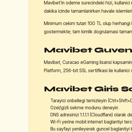
Mavibet'in odeme surecindeki hizi, kullanici 
dakika icinde tamamlanirken havale islemleri
Minimum cekim tutari 100 TL olup herhangi 
gostermekte; tam kimlik dogrulamasi tamaml
Mavibet Guvenlik
Mavibet, Curacao eGaming lisansi kapsaminda
Platform, 256-bit SSL sertifikasi ile kullanic
Mavibet Giris S
Tarayici onbellegi temizleyin (Ctrl+Shift+
Ozel/gizli sekme modunu deneyin
DNS adresinizi 1.1.1.1 (Cloudflare) olarak de
Wi-Fi yerine mobil internet baglantiyi terc
Bu sayfayi yenileyerek guncel baglantiyi k