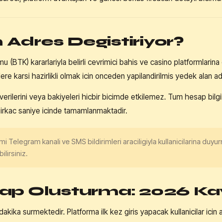
Adres Degistiriyor?
rumu (BTK) kararlariyla belirli cevrimici bahis ve casino platformlar
ere karsi hazirlikli olmak icin onceden yapilandirilmis yedek alan a
 verilerini veya bakiyeleri hicbir bicimde etkilemez. Tum hesap bilg
birkac saniye icinde tamamlanmaktadir.
i Telegram kanali ve SMS bildirimleri araciligiyla kullanicilarina duyur
lirsiniz.
ap Olusturma: 2026 Kay
akika surmektedir. Platforma ilk kez giris yapacak kullanicilar icin 