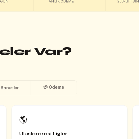
/GUN
ANLIK ODEME
256-BIT SI
eler Var?
💳 Odeme
 Bonuslar
🌎
Uluslararasi Ligler