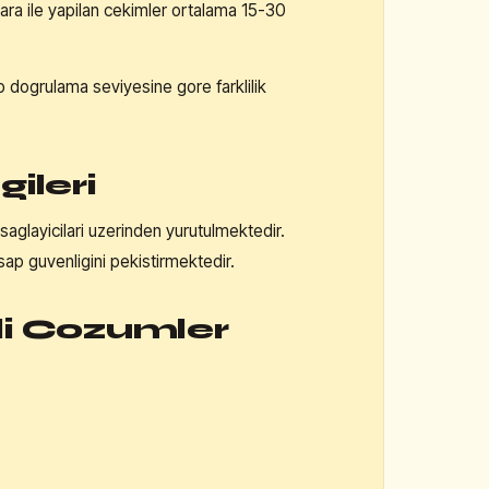
para ile yapilan cekimler ortalama 15-30
dogrulama seviyesine gore farklilik
ileri
glayicilari uzerinden yurutulmektedir.
esap guvenligini pekistirmektedir.
li Cozumler