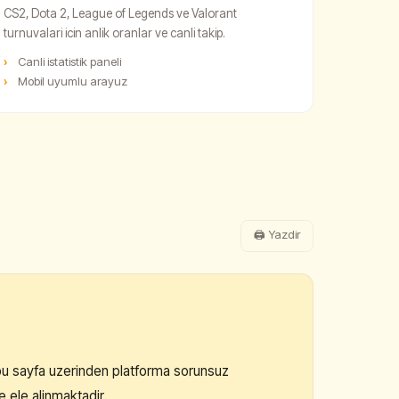
CS2, Dota 2, League of Legends ve Valorant
turnuvalari icin anlik oranlar ve canli takip.
Canli istatistik paneli
Mobil uyumlu arayuz
🖨 Yazdir
ar bu sayfa uzerinden platforma sorunsuz
e ele alinmaktadir.