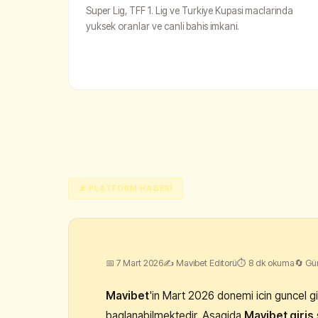
Super Lig, TFF 1. Lig ve Turkiye Kupasi maclarinda
yuksek oranlar ve canli bahis imkani.
📡 PLATFORM HABERI
📅 7 Mart 2026
✍ Mavibet Editorü
⏱ 8 dk okuma
🔄 Gü
Mavibet
'in Mart 2026 donemi icin guncel gir
baglanabilmektedir. Asagida
Mavibet giris