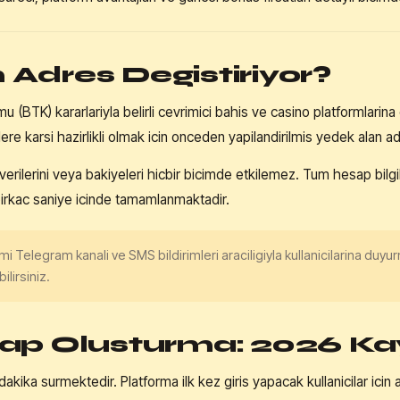
Adres Degistiriyor?
rumu (BTK) kararlariyla belirli cevrimici bahis ve casino platformlar
ere karsi hazirlikli olmak icin onceden yapilandirilmis yedek alan a
 verilerini veya bakiyeleri hicbir bicimde etkilemez. Tum hesap bilg
birkac saniye icinde tamamlanmaktadir.
i Telegram kanali ve SMS bildirimleri araciligiyla kullanicilarina duyur
lirsiniz.
ap Olusturma: 2026 Kay
akika surmektedir. Platforma ilk kez giris yapacak kullanicilar icin 