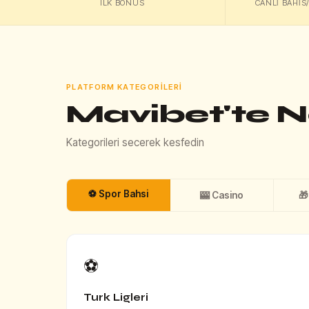
ILK BONUS
CANLI BAHIS
PLATFORM KATEGORILERI
Mavibet'te N
Kategorileri secerek kesfedin
⚽ Spor Bahsi
🎰 Casino
🎁
⚽
Turk Ligleri