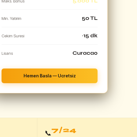
5.000 TL
Maks. Bonus
50 TL
Min. Yatirim
~15 dk
Cekim Suresi
Curacao
Lisans
Hemen Basla — Ucretsiz
7/24
📞