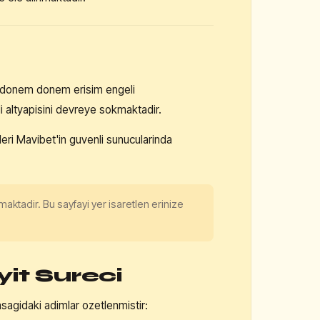
ina donem donem erisim engeli
di altyapisini devreye sokmaktadir.
ileri Mavibet'in guvenli sunucularinda
maktadir. Bu sayfayi yer isaretlen erinize
it Sureci
asagidaki adimlar ozetlenmistir: