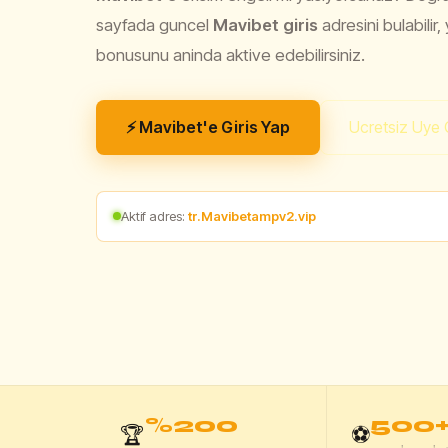
sayfada guncel
Mavibet giris
adresini bulabilir
bonusunu aninda aktive edebilirsiniz.
⚡ Mavibet'e Giris Yap
Ucretsiz Uye
Aktif adres:
tr.Mavibetampv2.vip
%200
500
🏆
⚽