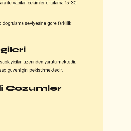
para ile yapilan cekimler ortalama 15-30
dogrulama seviyesine gore farklilik
ileri
glayicilari uzerinden yurutulmektedir.
esap guvenligini pekistirmektedir.
li Cozumler