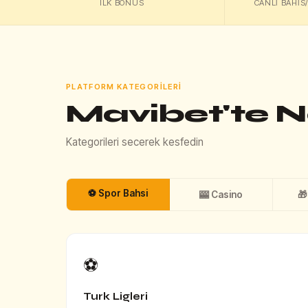
ILK BONUS
CANLI BAHIS
PLATFORM KATEGORILERI
Mavibet'te N
Kategorileri secerek kesfedin
⚽ Spor Bahsi
🎰 Casino
🎁
⚽
Turk Ligleri