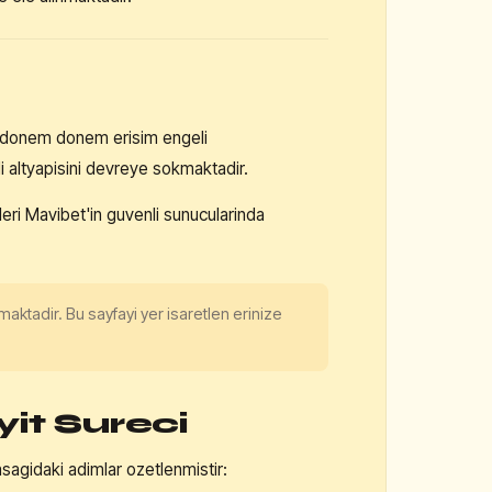
ina donem donem erisim engeli
di altyapisini devreye sokmaktadir.
ileri Mavibet'in guvenli sunucularinda
maktadir. Bu sayfayi yer isaretlen erinize
it Sureci
asagidaki adimlar ozetlenmistir: