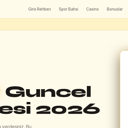
Giris Rehberi
Spor Bahsi
Casino
Bonuslar
t
Guncel
resi 2026
 yerdesiniz. Bu