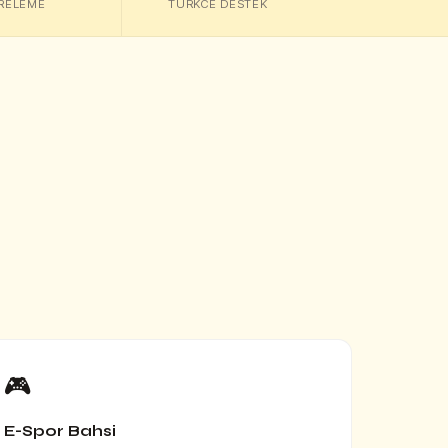
FRELEME
TURKCE DESTEK
🎮
E-Spor Bahsi