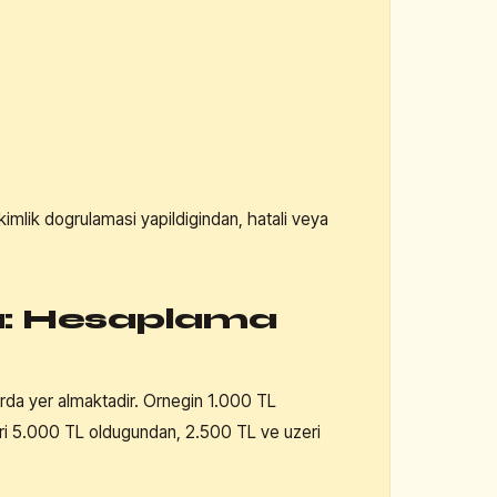
 kimlik dogrulamasi yapildigindan, hatali veya
u: Hesaplama
arda yer almaktadir. Ornegin 1.000 TL
ri 5.000 TL oldugundan, 2.500 TL ve uzeri