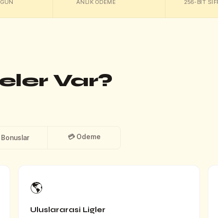
/GUN
ANLIK ODEME
256-BIT SI
eler Var?
💳 Odeme
 Bonuslar
🌎
Uluslararasi Ligler