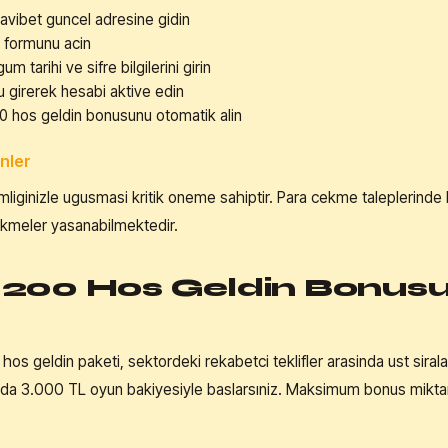
avibet guncel adresine gidin
t formunu acin
 tarihi ve sifre bilgilerini girin
girerek hesabi aktive edin
00 hos geldin bonusunu otomatik alin
nler
 kimliginizle ugusmasi kritik oneme sahiptir. Para cekme taleplerinde
cikmeler yasanabilmektedir.
 200 Hos Geldin Bonus
s geldin paketi, sektordeki rekabetci teklifler arasinda ust siral
mda 3.000 TL oyun bakiyesiyle baslarsıniz. Maksimum bonus mikta