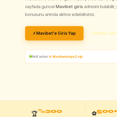
sayfada guncel
Mavibet giris
adresini bulabilir
bonusunu aninda aktive edebilirsiniz.
⚡ Mavibet'e Giris Yap
Ucretsiz Uye
Aktif adres:
tr.Mavibetampv2.vip
%200
500
🏆
⚽