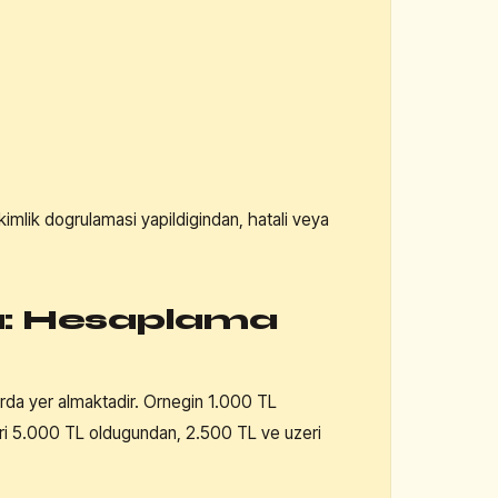
 kimlik dogrulamasi yapildigindan, hatali veya
u: Hesaplama
arda yer almaktadir. Ornegin 1.000 TL
ri 5.000 TL oldugundan, 2.500 TL ve uzeri