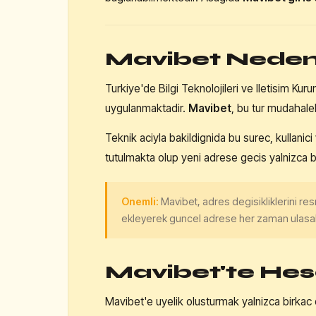
Mavibet Neden 
Turkiye'de Bilgi Teknolojileri ve Iletisim Ku
uygulanmaktadir.
Mavibet
, bu tur mudahalel
Teknik aciyla bakildignida bu surec, kullanici
tutulmakta olup yeni adrese gecis yalnizca 
Onemli:
Mavibet, adres degisikliklerini resm
ekleyerek guncel adrese her zaman ulasabi
Mavibet'te Hes
Mavibet'e uyelik olusturmak yalnizca birkac d