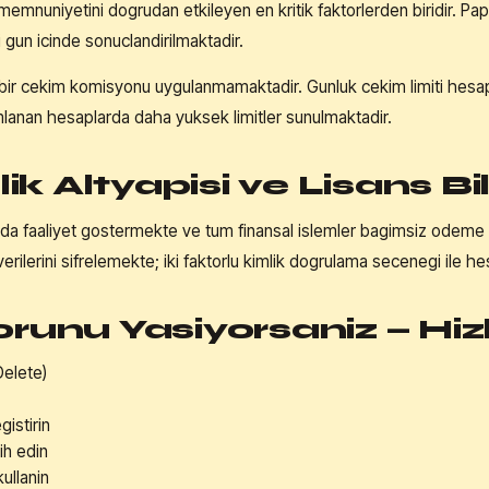
memnuniyetini dogrudan etkileyen en kritik faktorlerden biridir. Pa
 gun icinde sonuclandirilmaktadir.
bir cekim komisyonu uygulanmamaktadir. Gunluk cekim limiti hesap 
anan hesaplarda daha yuksek limitler sunulmaktadir.
 Altyapisi ve Lisans Bilg
 faaliyet gostermekte ve tum finansal islemler bagimsiz odeme sa
i verilerini sifrelemekte; iki faktorlu kimlik dogrulama secenegi ile h
orunu Yasiyorsaniz — Hiz
Delete)
gistirin
ih edin
ullanin