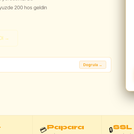
, yuzde 200 hos geldin
 Ol →
Dogrula →
+
Papara
SSL
💳
🔒