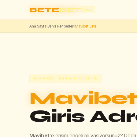
BETE
BET
2026
Ana Sayfa
Bahis Rehberleri
Mavibet Giris
›
›
⚡ MAVIBET BAGLANTISI AKTIF
Mavibe
Giris Ad
Mavibet
'e erisim engeli mi yasiyorsunuz? Dogru