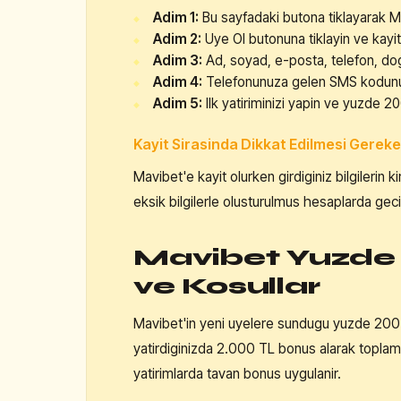
Adim 1:
Bu sayfadaki butona tiklayarak M
Adim 2:
Uye Ol butonuna tiklayin ve kayi
Adim 3:
Ad, soyad, e-posta, telefon, dogum
Adim 4:
Telefonunuza gelen SMS kodunu 
Adim 5:
Ilk yatiriminizi yapin ve yuzde 2
Kayit Sirasinda Dikkat Edilmesi Gereke
Mavibet'e kayit olurken girdiginiz bilgilerin
eksik bilgilerle olusturulmus hesaplarda ge
Mavibet Yuzde
ve Kosullar
Mavibet'in yeni uyelere sundugu yuzde 200 ho
yatirdiginizda 2.000 TL bonus alarak topla
yatirimlarda tavan bonus uygulanir.