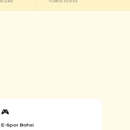
FRELEME
TURKCE DESTEK
🎮
E-Spor Bahsi