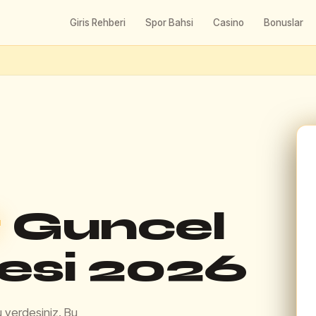
Giris Rehberi
Spor Bahsi
Casino
Bonuslar
t
Guncel
resi 2026
 yerdesiniz. Bu