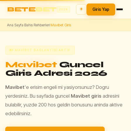
BETE
BET
☀️
Giris Yap
2026
Ana Sayfa
Bahis Rehberleri
Mavibet Giris
›
›
⚡ MAVIBET BAGLANTISI AKTIF
Mavibet
Guncel
Giris Adresi 2026
Mavibet
'e erisim engeli mi yasiyorsunuz? Dogru
yerdesiniz. Bu sayfada guncel
Mavibet giris
adresini
bulabilir, yuzde 200 hos geldin bonusunu aninda aktive
edebilirsiniz.