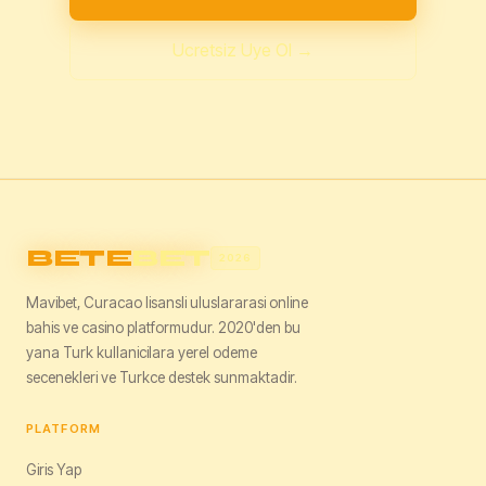
Ucretsiz Uye Ol →
BETE
BET
2026
Mavibet, Curacao lisansli uluslararasi online
bahis ve casino platformudur. 2020'den bu
yana Turk kullanicilara yerel odeme
secenekleri ve Turkce destek sunmaktadir.
PLATFORM
Giris Yap