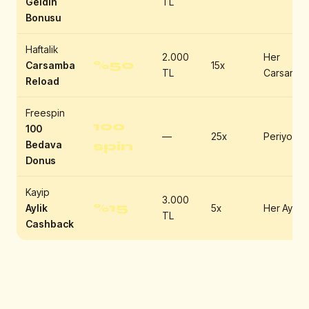
Geldin
TL
Bonusu
Haftalik
2.000
Her
%50
Carsamba
15x
TL
Carsamba
Reload
Freespin
100
100
—
25x
Periyodik
Bedava
spin
Donus
Kayip
3.000
%15
Aylik
5x
Her Ay
TL
Cashback