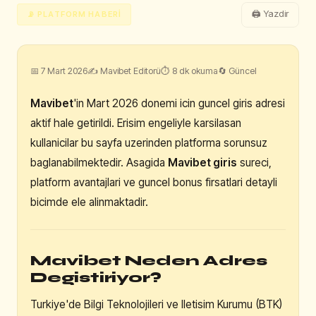
🖨 Yazdir
📡 PLATFORM HABERI
📅 7 Mart 2026
✍ Mavibet Editorü
⏱ 8 dk okuma
🔄 Güncel
Mavibet
'in Mart 2026 donemi icin guncel giris adresi
aktif hale getirildi. Erisim engeliyle karsilasan
kullanicilar bu sayfa uzerinden platforma sorunsuz
baglanabilmektedir. Asagida
Mavibet giris
sureci,
platform avantajlari ve guncel bonus firsatlari detayli
bicimde ele alinmaktadir.
Mavibet Neden Adres
Degistiriyor?
Turkiye'de Bilgi Teknolojileri ve Iletisim Kurumu (BTK)