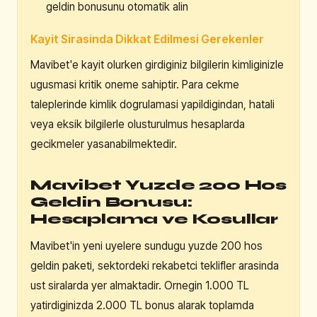
geldin bonusunu otomatik alin
Kayit Sirasinda Dikkat Edilmesi Gerekenler
Mavibet'e kayit olurken girdiginiz bilgilerin kimliginizle
ugusmasi kritik oneme sahiptir. Para cekme
taleplerinde kimlik dogrulamasi yapildigindan, hatali
veya eksik bilgilerle olusturulmus hesaplarda
gecikmeler yasanabilmektedir.
Mavibet Yuzde 200 Hos
Geldin Bonusu:
Hesaplama ve Kosullar
Mavibet'in yeni uyelere sundugu yuzde 200 hos
geldin paketi, sektordeki rekabetci teklifler arasinda
ust siralarda yer almaktadir. Ornegin 1.000 TL
yatirdiginizda 2.000 TL bonus alarak toplamda