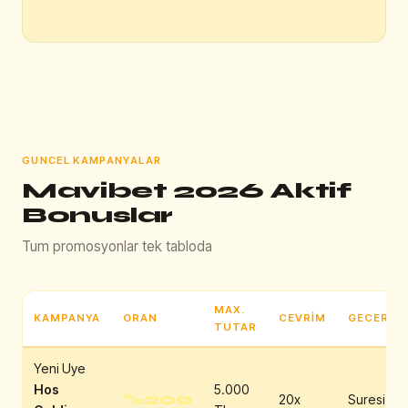
GUNCEL KAMPANYALAR
Mavibet 2026 Aktif
Bonuslar
Tum promosyonlar tek tabloda
MAX.
KAMPANYA
ORAN
CEVRIM
GECERLIL
TUTAR
Yeni Uye
Hos
5.000
%200
20x
Suresiz