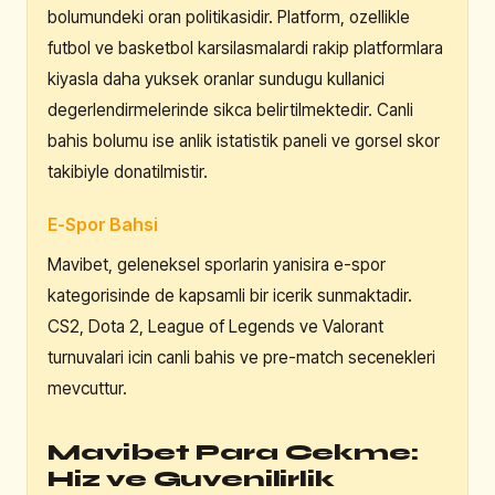
bolumundeki oran politikasidir. Platform, ozellikle
futbol ve basketbol karsilasmalardi rakip platformlara
kiyasla daha yuksek oranlar sundugu kullanici
degerlendirmelerinde sikca belirtilmektedir. Canli
bahis bolumu ise anlik istatistik paneli ve gorsel skor
takibiyle donatilmistir.
E-Spor Bahsi
Mavibet, geleneksel sporlarin yanisira e-spor
kategorisinde de kapsamli bir icerik sunmaktadir.
CS2, Dota 2, League of Legends ve Valorant
turnuvalari icin canli bahis ve pre-match secenekleri
mevcuttur.
Mavibet Para Cekme:
Hiz ve Guvenilirlik