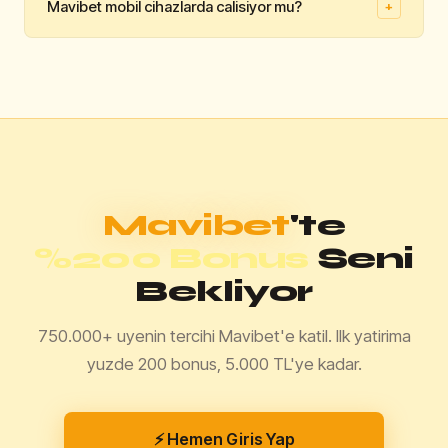
Mavibet mobil cihazlarda calisiyor mu?
+
dakika icinde isleme alinmaktadir. Papara ve kripto
👍
👎
para yontemleri en hizli cekim secenekleridir.
Faydali mi?
Evet, Mavibet iOS ve Android tarayicilarinda tam uyumlu
👍
👎
calismaktadir. Android kullanicilari icin ayrica APK
Faydali mi?
dosyasi da sunulmaktadir.
👍
👎
Faydali mi?
Mavibet
'te
%200 Bonus
Seni
Bekliyor
750.000+ uyenin tercihi Mavibet'e katil. Ilk yatirima
yuzde 200 bonus, 5.000 TL'ye kadar.
⚡ Hemen Giris Yap