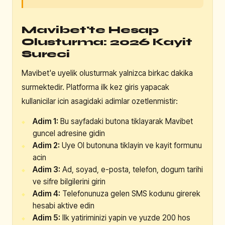
Mavibet'te Hesap
Olusturma: 2026 Kayit
Sureci
Mavibet'e uyelik olusturmak yalnizca birkac dakika
surmektedir. Platforma ilk kez giris yapacak
kullanicilar icin asagidaki adimlar ozetlenmistir:
Adim 1:
Bu sayfadaki butona tiklayarak Mavibet
guncel adresine gidin
Adim 2:
Uye Ol butonuna tiklayin ve kayit formunu
acin
Adim 3:
Ad, soyad, e-posta, telefon, dogum tarihi
ve sifre bilgilerini girin
Adim 4:
Telefonunuza gelen SMS kodunu girerek
hesabi aktive edin
Adim 5:
Ilk yatiriminizi yapin ve yuzde 200 hos