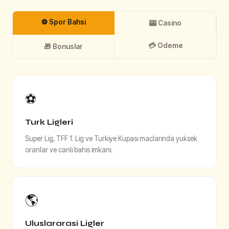
⚽ Spor Bahsi
🎰 Casino
💳 Odeme
🎁 Bonuslar
⚽
Turk Ligleri
Super Lig, TFF 1. Lig ve Turkiye Kupasi maclarinda yuksek
oranlar ve canli bahis imkani.
🌎
Uluslararasi Ligler