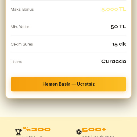
5.000 TL
Maks. Bonus
50 TL
Min. Yatirim
~15 dk
Cekim Suresi
Curacao
Lisans
Hemen Basla — Ucretsiz
%200
500+
🏆
⚽