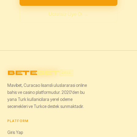
Ucretsiz Uye Ol →
BETE
BET
2026
Mavibet, Curacao lisansli uluslararasi online
bahis ve casino platformudur. 2020'den bu
yana Turk kullanicilara yerel odeme
secenekleri ve Turkce destek sunmaktadir.
PLATFORM
Giris Yap