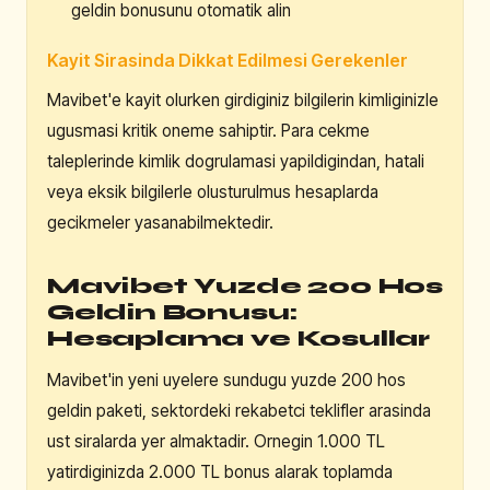
geldin bonusunu otomatik alin
Kayit Sirasinda Dikkat Edilmesi Gerekenler
Mavibet'e kayit olurken girdiginiz bilgilerin kimliginizle
ugusmasi kritik oneme sahiptir. Para cekme
taleplerinde kimlik dogrulamasi yapildigindan, hatali
veya eksik bilgilerle olusturulmus hesaplarda
gecikmeler yasanabilmektedir.
Mavibet Yuzde 200 Hos
Geldin Bonusu:
Hesaplama ve Kosullar
Mavibet'in yeni uyelere sundugu yuzde 200 hos
geldin paketi, sektordeki rekabetci teklifler arasinda
ust siralarda yer almaktadir. Ornegin 1.000 TL
yatirdiginizda 2.000 TL bonus alarak toplamda