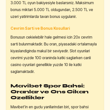
3.000 TL oyun bakiyesiyle baslarsıniz. Maksimum
bonus miktari 5.000 TL oldugundan, 2.500 TL ve
uzeri yatirimlarda tavan bonus uygulanir.
Cevrim Sarti ve Bonus Kosullari
Bonusun cekielebilir hale gelmesi icin 20x cevrim
sarti bulunmaktadir. Bu oran, piyasadaki ortalamayla
kiyaslandiginda makul bir seviyedir. Slot oyunlari
cevrimi yuzde 100 oraninda katki saglarken canli
casino oyunlari genellikle yuzde 10 ile katki
saglamaktadir.
Mavibet Spor Bahsi:
Oranlar ve Ons Cikan
Ozellikler
Mavibet'in en guclu yanllarindan biri, spor bahsi