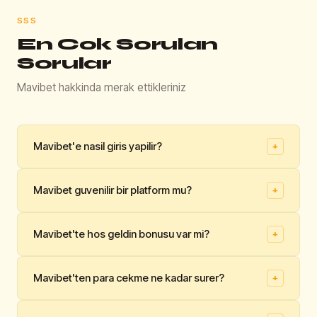
SSS
En Cok Sorulan
Sorular
Mavibet hakkinda merak ettikleriniz
Mavibet'e nasil giris yapilir?
+
Mavibet'e giris yapmak icin bu sayfadaki Giris Yap
Mavibet guvenilir bir platform mu?
+
butonuna tiklayin. Aktif adrese otomatik olarak
yonlendirilirsiniz.
Evet, Mavibet Curacao lisansi kapsaminda faaliyet
Mavibet'te hos geldin bonusu var mi?
+
👍
👎
gostermekte olup 256-bit SSL guvenlik altyapisina
Faydali mi?
sahiptir. Platform, 750.000'den fazla kayitli kullaniciya
Evet. Mavibet, ilk yatirima yuzde 200 bonus
hizmet vermektedir.
Mavibet'ten para cekme ne kadar surer?
+
sunmaktadir. Maksimum bonus 5.000 TL olup cevrim
👍
👎
sarti 20x'tir. Bonus, para yatirma isleminin ardindan
Faydali mi?
Mavibet'te para cekme talepleri hafta ici ortalama 15-30
otomatik tanimlanir.