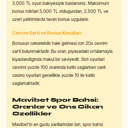
3.000 TL oyun bakiyesiyle baslarsıniz. Maksimum
bonus miktari 5.000 TL oldugundan, 2.500 TL ve
uzeri yatirimlarda tavan bonus uygulanir.
Cevrim Sarti ve Bonus Kosullari
Bonusun cekielebilir hale gelmesi icin 20x cevrim
sarti bulunmaktadir. Bu oran, piyasadaki ortalamayla
kiyaslandiginda makul bir seviyedir. Slot oyunlari
cevrimi yuzde 100 oraninda katki saglarken canli
casino oyunlari genellikle yuzde 10 ile katki
saglamaktadir.
Mavibet Spor Bahsi:
Oranlar ve Ons Cikan
Ozellikler
Mavibet'in en guclu yanllarindan biri, spor bahsi