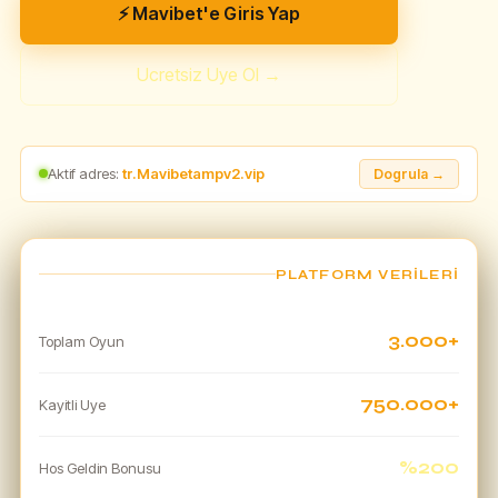
⚡ Mavibet'e Giris Yap
Ucretsiz Uye Ol →
Aktif adres:
tr.Mavibetampv2.vip
Dogrula →
PLATFORM VERILERI
3.000+
Toplam Oyun
750.000+
Kayitli Uye
%200
Hos Geldin Bonusu