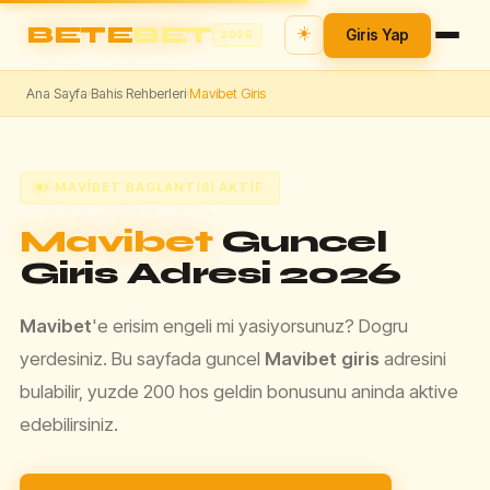
BETE
BET
☀️
Giris Yap
2026
Ana Sayfa
Bahis Rehberleri
Mavibet Giris
›
›
⚡ MAVIBET BAGLANTISI AKTIF
Mavibet
Guncel
Giris Adresi 2026
Mavibet
'e erisim engeli mi yasiyorsunuz? Dogru
yerdesiniz. Bu sayfada guncel
Mavibet giris
adresini
bulabilir, yuzde 200 hos geldin bonusunu aninda aktive
edebilirsiniz.