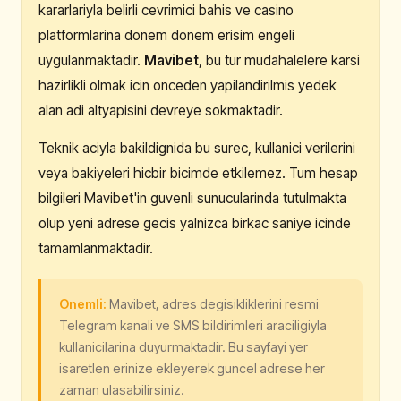
kararlariyla belirli cevrimici bahis ve casino
platformlarina donem donem erisim engeli
uygulanmaktadir.
Mavibet
, bu tur mudahalelere karsi
hazirlikli olmak icin onceden yapilandirilmis yedek
alan adi altyapisini devreye sokmaktadir.
Teknik aciyla bakildignida bu surec, kullanici verilerini
veya bakiyeleri hicbir bicimde etkilemez. Tum hesap
bilgileri Mavibet'in guvenli sunucularinda tutulmakta
olup yeni adrese gecis yalnizca birkac saniye icinde
tamamlanmaktadir.
Onemli:
Mavibet, adres degisikliklerini resmi
Telegram kanali ve SMS bildirimleri araciligiyla
kullanicilarina duyurmaktadir. Bu sayfayi yer
isaretlen erinize ekleyerek guncel adrese her
zaman ulasabilirsiniz.