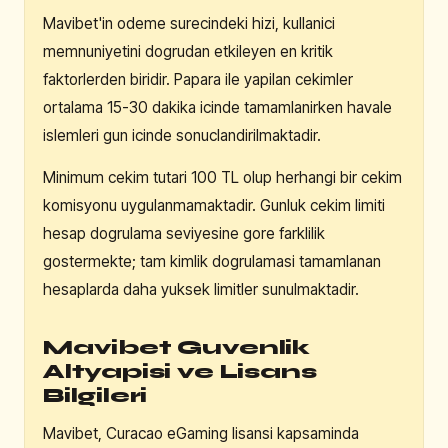
Mavibet'in odeme surecindeki hizi, kullanici
memnuniyetini dogrudan etkileyen en kritik
faktorlerden biridir. Papara ile yapilan cekimler
ortalama 15-30 dakika icinde tamamlanirken havale
islemleri gun icinde sonuclandirilmaktadir.
Minimum cekim tutari 100 TL olup herhangi bir cekim
komisyonu uygulanmamaktadir. Gunluk cekim limiti
hesap dogrulama seviyesine gore farklilik
gostermekte; tam kimlik dogrulamasi tamamlanan
hesaplarda daha yuksek limitler sunulmaktadir.
Mavibet Guvenlik
Altyapisi ve Lisans
Bilgileri
Mavibet, Curacao eGaming lisansi kapsaminda