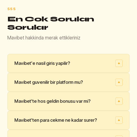
SSS
En Cok Sorulan
Sorular
Mavibet hakkinda merak ettikleriniz
Mavibet'e nasil giris yapilir?
+
Mavibet'e giris yapmak icin bu sayfadaki Giris Yap
Mavibet guvenilir bir platform mu?
+
butonuna tiklayin. Aktif adrese otomatik olarak
yonlendirilirsiniz.
Evet, Mavibet Curacao lisansi kapsaminda faaliyet
Mavibet'te hos geldin bonusu var mi?
+
👍
👎
gostermekte olup 256-bit SSL guvenlik altyapisina
Faydali mi?
sahiptir. Platform, 750.000'den fazla kayitli kullaniciya
Evet. Mavibet, ilk yatirima yuzde 200 bonus
hizmet vermektedir.
Mavibet'ten para cekme ne kadar surer?
+
sunmaktadir. Maksimum bonus 5.000 TL olup cevrim
👍
👎
sarti 20x'tir. Bonus, para yatirma isleminin ardindan
Faydali mi?
Mavibet'te para cekme talepleri hafta ici ortalama 15-30
otomatik tanimlanir.