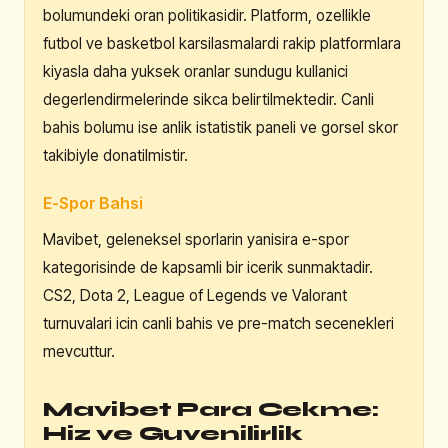
bolumundeki oran politikasidir. Platform, ozellikle
futbol ve basketbol karsilasmalardi rakip platformlara
kiyasla daha yuksek oranlar sundugu kullanici
degerlendirmelerinde sikca belirtilmektedir. Canli
bahis bolumu ise anlik istatistik paneli ve gorsel skor
takibiyle donatilmistir.
E-Spor Bahsi
Mavibet, geleneksel sporlarin yanisira e-spor
kategorisinde de kapsamli bir icerik sunmaktadir.
CS2, Dota 2, League of Legends ve Valorant
turnuvalari icin canli bahis ve pre-match secenekleri
mevcuttur.
Mavibet Para Cekme:
Hiz ve Guvenilirlik