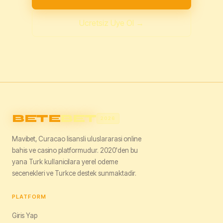
Ucretsiz Uye Ol →
BETE
BET
2026
Mavibet, Curacao lisansli uluslararasi online
bahis ve casino platformudur. 2020'den bu
yana Turk kullanicilara yerel odeme
secenekleri ve Turkce destek sunmaktadir.
PLATFORM
Giris Yap