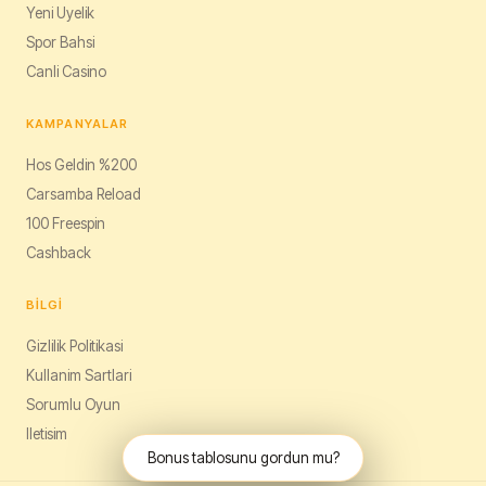
Yeni Uyelik
Spor Bahsi
Canli Casino
KAMPANYALAR
Hos Geldin %200
Carsamba Reload
100 Freespin
Cashback
BILGI
Gizlilik Politikasi
Kullanim Sartlari
Sorumlu Oyun
Iletisim
Bonus tablosunu gordun mu?