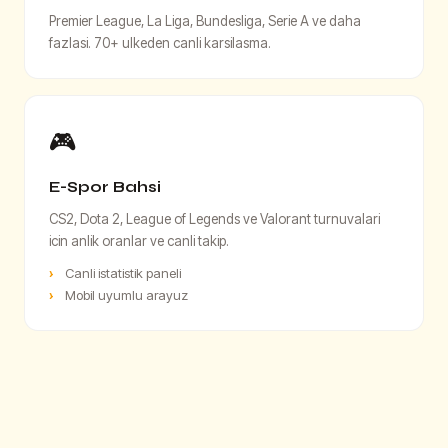
Premier League, La Liga, Bundesliga, Serie A ve daha
fazlasi. 70+ ulkeden canli karsilasma.
🎮
E-Spor Bahsi
CS2, Dota 2, League of Legends ve Valorant turnuvalari
icin anlik oranlar ve canli takip.
Canli istatistik paneli
Mobil uyumlu arayuz