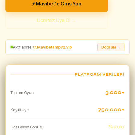
⚡ Mavibet'e Giris Yap
Ucretsiz Uye Ol →
Aktif adres:
tr.Mavibetampv2.vip
Dogrula →
PLATFORM VERILERI
3.000+
Toplam Oyun
750.000+
Kayitli Uye
%200
Hos Geldin Bonusu