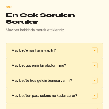
SSS
En Cok Sorulan
Sorular
Mavibet hakkinda merak ettikleriniz
Mavibet'e nasil giris yapilir?
+
Mavibet'e giris yapmak icin bu sayfadaki Giris Yap
Mavibet guvenilir bir platform mu?
+
butonuna tiklayin. Aktif adrese otomatik olarak
yonlendirilirsiniz.
Evet, Mavibet Curacao lisansi kapsaminda faaliyet
Mavibet'te hos geldin bonusu var mi?
+
👍
👎
gostermekte olup 256-bit SSL guvenlik altyapisina
Faydali mi?
sahiptir. Platform, 750.000'den fazla kayitli kullaniciya
Evet. Mavibet, ilk yatirima yuzde 200 bonus
hizmet vermektedir.
Mavibet'ten para cekme ne kadar surer?
+
sunmaktadir. Maksimum bonus 5.000 TL olup cevrim
👍
👎
sarti 20x'tir. Bonus, para yatirma isleminin ardindan
Faydali mi?
Mavibet'te para cekme talepleri hafta ici ortalama 15-30
otomatik tanimlanir.