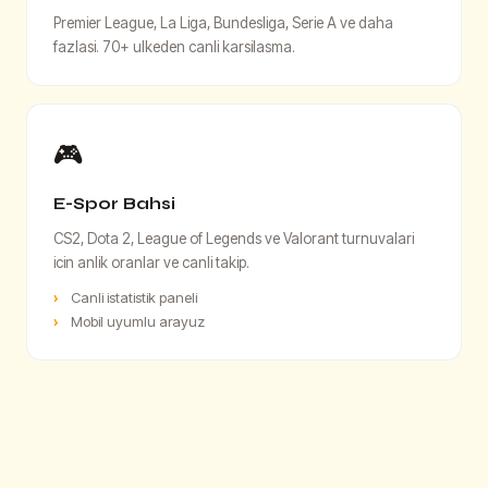
Premier League, La Liga, Bundesliga, Serie A ve daha
fazlasi. 70+ ulkeden canli karsilasma.
🎮
E-Spor Bahsi
CS2, Dota 2, League of Legends ve Valorant turnuvalari
icin anlik oranlar ve canli takip.
Canli istatistik paneli
Mobil uyumlu arayuz