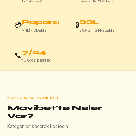
ILK BONUS
CANLI BAHIS/GUN
Papara
SSL
💳
🔒
ANLIK ODEME
256-BIT SIFRELEME
7/24
📞
TURKCE DESTEK
PLATFORM KATEGORILERI
Mavibet'te Neler
Var?
Kategorileri secerek kesfedin