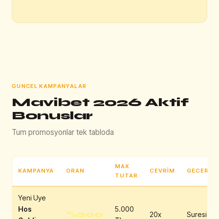
GUNCEL KAMPANYALAR
Mavibet 2026 Aktif
Bonuslar
Tum promosyonlar tek tabloda
MAX.
KAMPANYA
ORAN
CEVRIM
GECERLIL
TUTAR
Yeni Uye
Hos
5.000
%200
20x
Suresiz