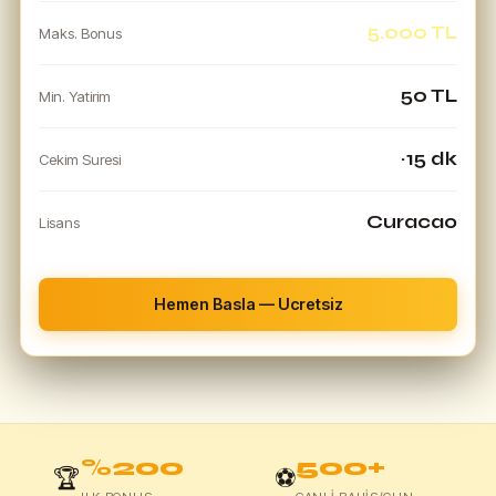
5.000 TL
Maks. Bonus
50 TL
Min. Yatirim
~15 dk
Cekim Suresi
Curacao
Lisans
Hemen Basla — Ucretsiz
%200
500+
🏆
⚽