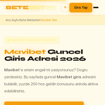
BETE
BET
☀️
Giris Yap
2026
Ana Sayfa
Bahis Rehberleri
Mavibet Giris
›
›
⚡ MAVIBET BAGLANTISI AKTIF
Mavibet
Guncel
Giris Adresi 2026
Mavibet
'e erisim engeli mi yasiyorsunuz? Dogru
yerdesiniz. Bu sayfada guncel
Mavibet giris
adresini
bulabilir, yuzde 200 hos geldin bonusunu aninda aktive
edebilirsiniz.