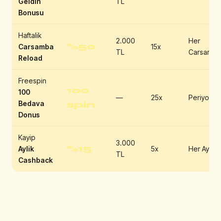
Geldin
TL
Bonusu
Haftalik
2.000
Her
%50
Carsamba
15x
TL
Carsamba
Reload
Freespin
100
100
—
25x
Periyodik
Bedava
spin
Donus
Kayip
3.000
%15
Aylik
5x
Her Ay
TL
Cashback