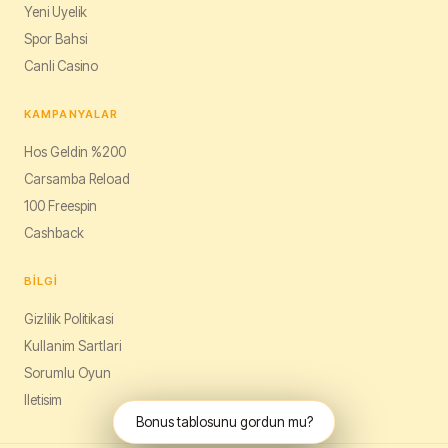
Yeni Uyelik
Spor Bahsi
Canli Casino
KAMPANYALAR
Hos Geldin %200
Carsamba Reload
100 Freespin
Cashback
BILGI
Gizlilik Politikasi
Kullanim Sartlari
Sorumlu Oyun
Iletisim
Bonus tablosunu gordun mu?