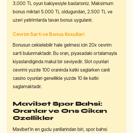
3.000 TL oyun bakiyesiyle baslarsıniz. Maksimum
bonus miktari 5.000 TL oldugundan, 2.500 TL ve
uzeri yatirimlarda tavan bonus uygulanir.
Cevrim Sarti ve Bonus Kosullari
Bonusun cekielebilir hale gelmesi icin 20x cevrim
sarti bulunmaktadir. Bu oran, piyasadaki ortalamayla
kiyaslandiginda makul bir seviyedir. Slot oyunlari
cevrimi yuzde 100 oraninda katki saglarken canli
casino oyunlari genellikle yuzde 10 ile katki
saglamaktadir.
Mavibet Spor Bahsi:
Oranlar ve Ons Cikan
Ozellikler
Mavibet'in en guclu yanllarindan biri, spor bahsi