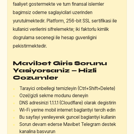
faaliyet gostermekte ve tum finansal islemler
bagimsiz odeme saglayicilari uzerinden
yurutulmektedir. Platform, 256-bit SSL sertifikasi ile
kullanici verilerini sifrelemekte; iki faktorlu kimlik
dogrulama secenegi ile hesap guvenligini
pekistirmektedir.
Mavibet Giris Sorunu
Yasiyorsaniz — Hizli
Cozumler
Tarayici onbellegi temizleyin (Ctrl+Shift+Delete)
Ozel/gizli sekme modunu deneyin
DNS adresinizi 1.1.1.1 (Cloudflare) olarak degistirin
Wi-Fi yerine mobil internet baglantiyi tercih edin
Bu sayfayi yenileyerek guncel baglantiyi kullanin
Sorun devam ederse Mavibet Telegram destek
kanalina basvurun